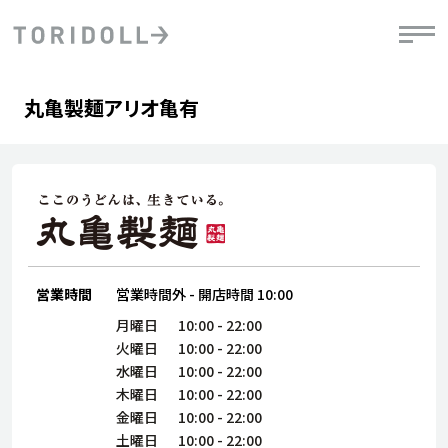
Skip to content
Return to Nav
Day of the Week
phone
Hours
丸亀製麺アリオ亀有
PRニュース
中長期経営計画
ライブラリ
IRニュース
決
地
方針
ファイナンス戦略
トリドールのサステナビリティ
有
気
デジタルトランス
粟田社長が語る
財
資
会社情報
フォーメーション戦略
トリドールのサステナビリティ
決
エ
粟田社長が語るトリドールDX
ステークホルダーとの
月
自
経営理念
コミュニケーション
DXビジョン2028
営業時間
営業時間外
-
開店時間
10:00
チ
人
トリドールのDX ～これまでとこれから～
連
月曜日
10:00
-
22:00
ニュース
商品
火曜日
10:00
-
22:00
人
水曜日
10:00
-
22:00
株主・投資家情報
木曜日
10:00
-
22:00
ダ
金曜日
10:00
-
22:00
働
土曜日
10:00
-
22:00