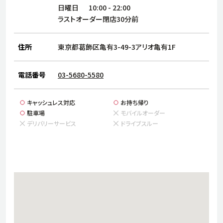
サステナビリティ
人
日曜日
10:00
-
22:00
労
ラストオーダー閉店30分前
サプ
ブランド
店舗検索
社
住所
東京都葛飾区亀有3-49-3アリオ亀有1F
店舗一覧
採用情報
よくある質問・お問い合わせ
電話番号
03-5680-5580
キャッシュレス対応
お持ち帰り
日本語
English
简体中文
駐車場
モバイルオーダー
デリバリーサービス
ドライブスルー