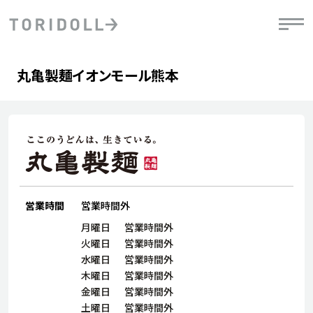
Skip to content
Return to Nav
Day of the Week
phone
Hours
丸亀製麺イオンモール熊本
PRニュース
中長期経営計画
ライブラリ
IRニュース
決
地
方針
ファイナンス戦略
トリドールのサステナビリティ
有
気
デジタルトランス
粟田社長が語る
財
資
会社情報
フォーメーション戦略
トリドールのサステナビリティ
決
エ
粟田社長が語るトリドールDX
ステークホルダーとの
月
自
経営理念
コミュニケーション
DXビジョン2028
営業時間
営業時間外
チ
人
トリドールのDX ～これまでとこれから～
連
月曜日
営業時間外
ニュース
商品
火曜日
営業時間外
人
水曜日
営業時間外
株主・投資家情報
木曜日
営業時間外
ダ
金曜日
営業時間外
働
土曜日
営業時間外