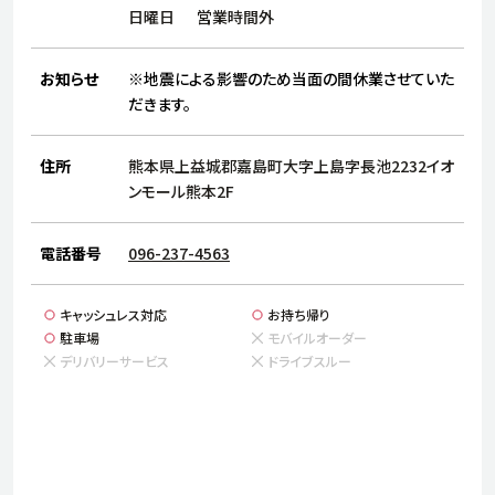
サステナビリティ
人
日曜日
営業時間外
労
サプ
お知らせ
※地震による影響のため当面の間休業させていた
ブランド
店舗検索
社
だきます。
店舗一覧
採用情報
よくある質問・お問い合わせ
住所
熊本県上益城郡嘉島町大字上島字長池2232イオ
ンモール熊本2F
日本語
English
简体中文
電話番号
096-237-4563
キャッシュレス対応
お持ち帰り
駐車場
モバイルオーダー
デリバリーサービス
ドライブスルー