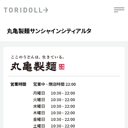
Skip to content
Return to Nav
Day of the Week
phone
Hours
丸亀製麺サンシャインシティアルタ
PRニュース
中長期経営計画
ライブラリ
IRニュース
決
地
方針
ファイナンス戦略
トリドールのサステナビリティ
有
気
デジタルトランス
粟田社長が語る
財
資
会社情報
フォーメーション戦略
トリドールのサステナビリティ
決
エ
粟田社長が語るトリドールDX
ステークホルダーとの
月
自
経営理念
コミュニケーション
DXビジョン2028
営業時間
営業中
-
閉店時間
22:00
チ
人
トリドールのDX ～これまでとこれから～
連
月曜日
10:30
-
22:00
ニュース
商品
火曜日
10:30
-
22:00
人
水曜日
10:30
-
22:00
株主・投資家情報
木曜日
10:30
-
22:00
ダ
金曜日
10:30
-
22:00
働
土曜日
10:30
-
22:00