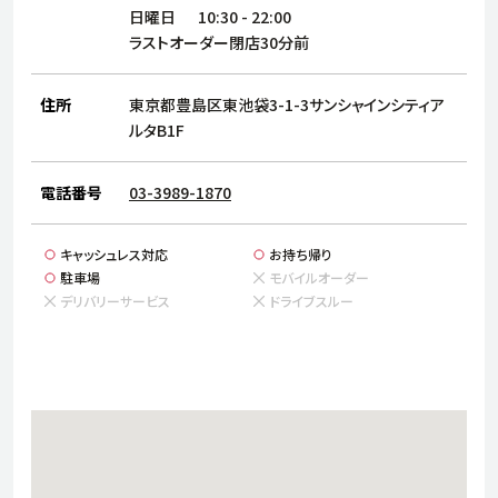
サステナビリティ
人
日曜日
10:30
-
22:00
労
ラストオーダー閉店30分前
サプ
ブランド
店舗検索
社
住所
東京都豊島区東池袋3-1-3サンシャインシティア
店舗一覧
採用情報
ルタB1F
よくある質問・お問い合わせ
電話番号
03-3989-1870
日本語
English
简体中文
キャッシュレス対応
お持ち帰り
駐車場
モバイルオーダー
デリバリーサービス
ドライブスルー