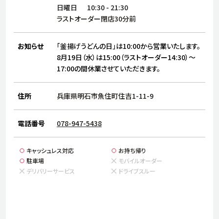
サステナビリティ
人
日曜日
10:30
-
21:30
労
ラストオーダー閉店30分前
サプ
ブランド
店舗検索
社
お知らせ
「釜揚げうどんの日」は10:00から営業いたします。
店舗一覧
採用情報
8月19日（水）は15:00（ラストオーダー14:30）～
17:00の間休業させていただきます。
よくある質問・お問い合わせ
住所
兵庫県明石市魚住町住吉1-11-9
日本語
English
简体中文
電話番号
078-947-5438
キャッシュレス対応
お持ち帰り
駐車場
モバイルオーダー
デリバリーサービス
ドライブスルー