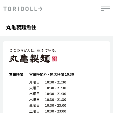
Skip to content
Return to Nav
Day of the Week
phone
Hours
丸亀製麺魚住
PRニュース
中長期経営計画
ライブラリ
IRニュース
決
地
方針
ファイナンス戦略
トリドールのサステナビリティ
有
気
デジタルトランス
粟田社長が語る
財
資
会社情報
フォーメーション戦略
トリドールのサステナビリティ
決
エ
粟田社長が語るトリドールDX
ステークホルダーとの
月
自
経営理念
コミュニケーション
DXビジョン2028
営業時間
営業時間外
-
開店時間
10:30
チ
人
トリドールのDX ～これまでとこれから～
連
月曜日
10:30
-
21:30
ニュース
商品
火曜日
10:30
-
21:30
人
水曜日
10:30
-
21:30
株主・投資家情報
木曜日
10:30
-
21:30
ダ
金曜日
10:30
-
23:00
働
土曜日
10:30
-
23:00