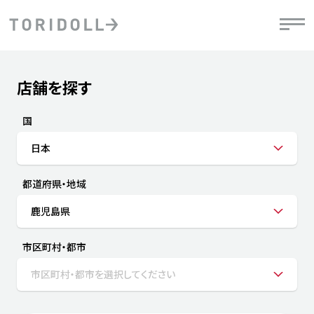
Skip to content
Return to Nav
店舗を探す
Submit a search.
PRニュース
中長期経営計画
ライブラリ
IRニュース
決
地
方針
ファイナンス戦略
トリドールのサステナビリティ
有
国
気
デジタルトランス
粟田社長が語る
財
日本
資
会社情報
フォーメーション戦略
トリドールのサステナビリティ
決
エ
粟田社長が語るトリドールDX
都道府県・地域
ステークホルダーとの
月
自
経営理念
コミュニケーション
DXビジョン2028
チ
鹿児島県
人
トリドールのDX ～これまでとこれから～
連
ニュース
商品
市区町村・都市
人
市区町村・都市を選択してください
株主・投資家情報
ダ
働