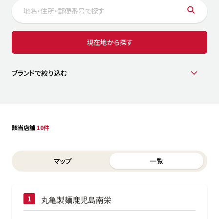
サステナビリティ
人
労
サプ
ブランド
店舗検索
現在地から探す
社
店舗一覧
採用情報
よくある質問・お問い合わせ
ブランドで絞り込む
日本語
English
简体中文
該当店舗
10件
Switch between List and Map view for search results
マップ
一覧
丸亀製麺鹿児島南栄