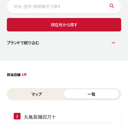
サステナビリティ
人
労
サプ
ブランド
店舗検索
現在地から探す
社
店舗一覧
採用情報
よくある質問・お問い合わせ
ブランドで絞り込む
日本語
English
简体中文
該当店舗
1件
Switch between List and Map view for search results
マップ
一覧
丸亀製麺四万十