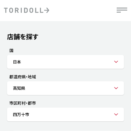
Skip to content
Return to Nav
店舗を探す
Submit a search.
PRニュース
中長期経営計画
ライブラリ
IRニュース
決
地
方針
ファイナンス戦略
トリドールのサステナビリティ
有
国
気
デジタルトランス
粟田社長が語る
財
日本
資
会社情報
フォーメーション戦略
トリドールのサステナビリティ
決
エ
粟田社長が語るトリドールDX
都道府県・地域
ステークホルダーとの
月
自
経営理念
コミュニケーション
DXビジョン2028
チ
高知県
人
トリドールのDX ～これまでとこれから～
連
ニュース
商品
市区町村・都市
人
四万十市
株主・投資家情報
ダ
働