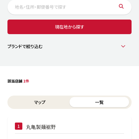
サステナビリティ
人
労
サプ
ブランド
店舗検索
現在地から探す
社
店舗一覧
採用情報
よくある質問・お問い合わせ
ブランドで絞り込む
日本語
English
简体中文
該当店舗
1件
Switch between List and Map view for search results
マップ
一覧
丸亀製麺裾野