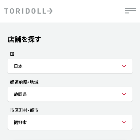
Skip to content
Return to Nav
店舗を探す
Submit a search.
PRニュース
中長期経営計画
ライブラリ
IRニュース
決
地
方針
ファイナンス戦略
トリドールのサステナビリティ
有
国
気
デジタルトランス
粟田社長が語る
財
日本
資
会社情報
フォーメーション戦略
トリドールのサステナビリティ
決
エ
粟田社長が語るトリドールDX
都道府県・地域
ステークホルダーとの
月
自
経営理念
コミュニケーション
DXビジョン2028
チ
静岡県
人
トリドールのDX ～これまでとこれから～
連
ニュース
商品
市区町村・都市
人
裾野市
株主・投資家情報
ダ
働