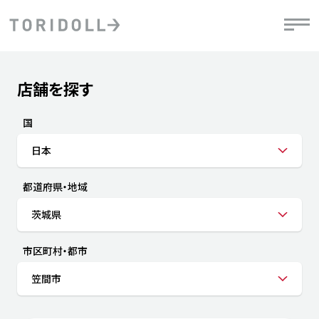
Skip to content
Return to Nav
店舗を探す
Submit a search.
PRニュース
中長期経営計画
ライブラリ
IRニュース
決
地
方針
ファイナンス戦略
トリドールのサステナビリティ
有
国
気
デジタルトランス
粟田社長が語る
財
日本
資
会社情報
フォーメーション戦略
トリドールのサステナビリティ
決
エ
粟田社長が語るトリドールDX
都道府県・地域
ステークホルダーとの
月
自
経営理念
コミュニケーション
DXビジョン2028
チ
茨城県
人
トリドールのDX ～これまでとこれから～
連
ニュース
商品
市区町村・都市
人
笠間市
株主・投資家情報
ダ
働