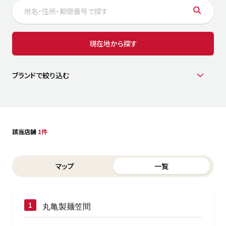
サステナビリティ
人
労
サプ
ブランド
店舗検索
現在地から探す
社
店舗一覧
採用情報
よくある質問・お問い合わせ
ブランドで絞り込む
日本語
English
简体中文
該当店舗
1件
Switch between List and Map view for search results
マップ
一覧
丸亀製麺笠間