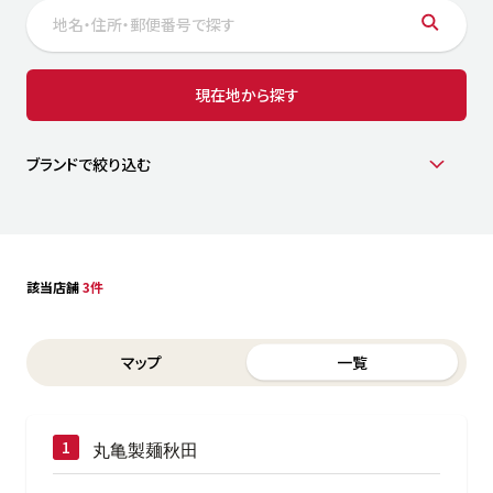
サステナビリティ
人
労
サプ
ブランド
店舗検索
現在地から探す
社
店舗一覧
採用情報
よくある質問・お問い合わせ
ブランドで絞り込む
日本語
English
简体中文
該当店舗
3件
Switch between List and Map view for search results
マップ
一覧
丸亀製麺秋田