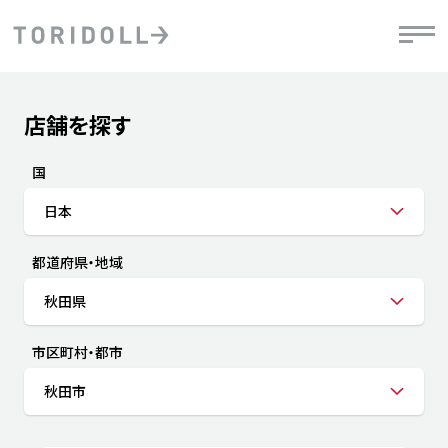
Skip to content
Return to Nav
店舗を探す
Submit a search.
PRニュース
中長期経営計画
ライブラリ
IRニュース
決
地
方針
ファイナンス戦略
トリドールのサステナビリティ
有
国
気
デジタルトランス
粟田社長が語る
財
日本
資
会社情報
フォーメーション戦略
トリドールのサステナビリティ
決
エ
粟田社長が語るトリドールDX
都道府県・地域
ステークホルダーとの
月
自
経営理念
コミュニケーション
DXビジョン2028
チ
秋田県
人
トリドールのDX ～これまでとこれから～
連
ニュース
商品
市区町村・都市
人
秋田市
株主・投資家情報
ダ
働