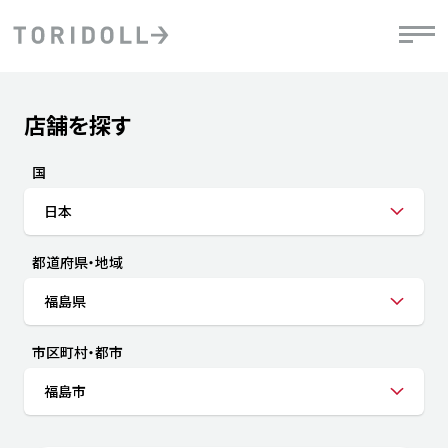
Skip to content
Return to Nav
店舗を探す
Submit a search.
PRニュース
中長期経営計画
ライブラリ
IRニュース
決
地
方針
ファイナンス戦略
トリドールのサステナビリティ
有
国
気
デジタルトランス
粟田社長が語る
財
日本
資
会社情報
フォーメーション戦略
トリドールのサステナビリティ
決
エ
粟田社長が語るトリドールDX
都道府県・地域
ステークホルダーとの
月
自
経営理念
コミュニケーション
DXビジョン2028
チ
福島県
人
トリドールのDX ～これまでとこれから～
連
ニュース
商品
市区町村・都市
人
福島市
株主・投資家情報
ダ
働