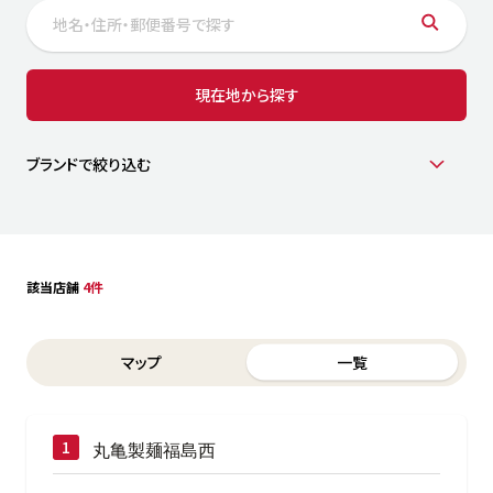
サステナビリティ
人
労
サプ
ブランド
店舗検索
現在地から探す
社
店舗一覧
採用情報
よくある質問・お問い合わせ
ブランドで絞り込む
日本語
English
简体中文
該当店舗
4件
Switch between List and Map view for search results
マップ
一覧
丸亀製麺福島西