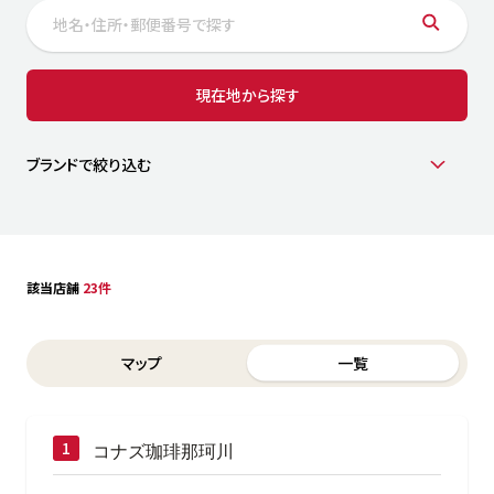
サステナビリティ
人
労
サプ
ブランド
店舗検索
現在地から探す
社
店舗一覧
採用情報
よくある質問・お問い合わせ
ブランドで絞り込む
日本語
English
简体中文
該当店舗
23件
Switch between List and Map view for search results
マップ
一覧
コナズ珈琲那珂川