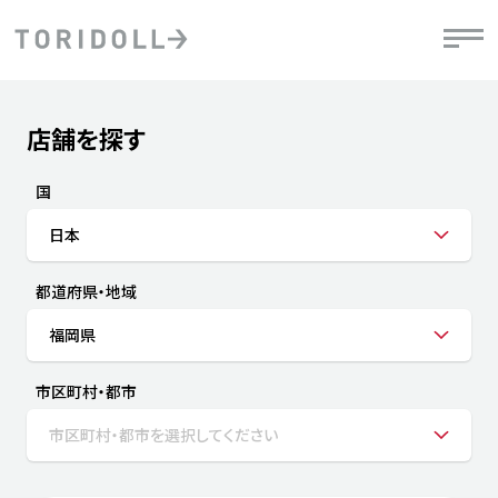
Skip to content
Return to Nav
店舗を探す
Submit a search.
PRニュース
中長期経営計画
ライブラリ
IRニュース
決
地
方針
ファイナンス戦略
トリドールのサステナビリティ
有
国
気
デジタルトランス
粟田社長が語る
財
日本
資
会社情報
フォーメーション戦略
トリドールのサステナビリティ
決
エ
粟田社長が語るトリドールDX
都道府県・地域
ステークホルダーとの
月
自
経営理念
コミュニケーション
DXビジョン2028
チ
福岡県
人
トリドールのDX ～これまでとこれから～
連
ニュース
商品
市区町村・都市
人
市区町村・都市を選択してください
株主・投資家情報
ダ
働