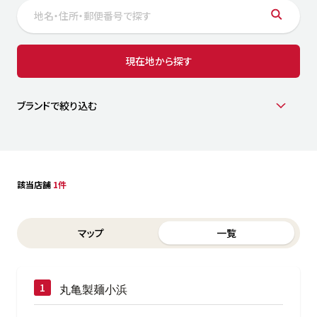
サステナビリティ
人
労
サプ
ブランド
店舗検索
現在地から探す
社
店舗一覧
採用情報
よくある質問・お問い合わせ
ブランドで絞り込む
日本語
English
简体中文
該当店舗
1件
Switch between List and Map view for search results
マップ
一覧
丸亀製麺小浜