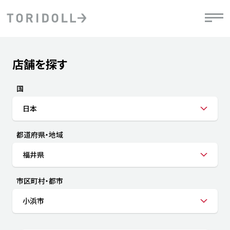
Skip to content
Return to Nav
店舗を探す
Submit a search.
PRニュース
中長期経営計画
ライブラリ
IRニュース
決
地
方針
ファイナンス戦略
トリドールのサステナビリティ
有
国
気
デジタルトランス
粟田社長が語る
財
日本
資
会社情報
フォーメーション戦略
トリドールのサステナビリティ
決
エ
粟田社長が語るトリドールDX
都道府県・地域
ステークホルダーとの
月
自
経営理念
コミュニケーション
DXビジョン2028
チ
福井県
人
トリドールのDX ～これまでとこれから～
連
ニュース
商品
市区町村・都市
人
小浜市
株主・投資家情報
ダ
働