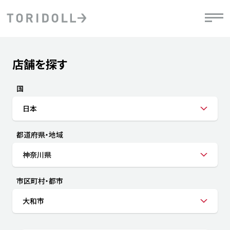
Skip to content
Return to Nav
店舗を探す
Submit a search.
PRニュース
中長期経営計画
ライブラリ
IRニュース
決
地
方針
ファイナンス戦略
トリドールのサステナビリティ
有
国
気
デジタルトランス
粟田社長が語る
財
日本
資
会社情報
フォーメーション戦略
トリドールのサステナビリティ
決
エ
粟田社長が語るトリドールDX
都道府県・地域
ステークホルダーとの
月
自
経営理念
コミュニケーション
DXビジョン2028
チ
神奈川県
人
トリドールのDX ～これまでとこれから～
連
ニュース
商品
市区町村・都市
人
大和市
株主・投資家情報
ダ
働