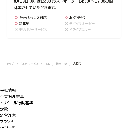
8月19日（水）は15:00（ラストオーダー14:30）～17:00の間
休業させていただきます。
キャッシュレス対応
お持ち帰り
駐車場
モバイルオーダー
デリバリーサービス
ドライブスルー
大和市
トップ
お店・ サービス
日本
神奈川県
会社情報
企業倫理憲章
トリドール行動基準
定款
経営理念
ブランド
店舗一覧