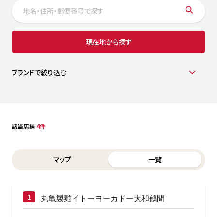
サステナビリティ
人
労
サプ
ブランド
店舗検索
現在地から探す
社
店舗一覧
採用情報
よくある質問・お問い合わせ
ブランドで絞り込む
日本語
English
简体中文
該当店舗
4件
Switch between List and Map view for search results
マップ
一覧
丸亀製麺イトーヨーカドー大和鶴間