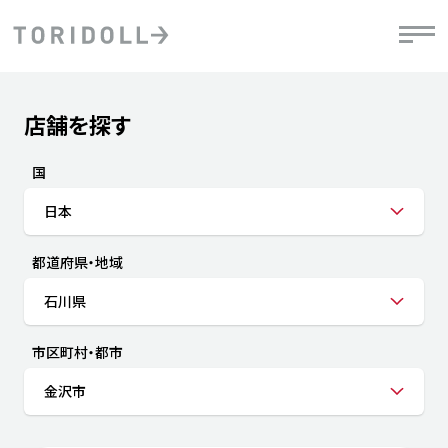
Skip to content
Return to Nav
店舗を探す
Submit a search.
PRニュース
中長期経営計画
ライブラリ
IRニュース
決
地
方針
ファイナンス戦略
トリドールのサステナビリティ
有
国
気
デジタルトランス
粟田社長が語る
財
日本
資
会社情報
フォーメーション戦略
トリドールのサステナビリティ
決
エ
粟田社長が語るトリドールDX
都道府県・地域
ステークホルダーとの
月
自
経営理念
コミュニケーション
DXビジョン2028
チ
石川県
人
トリドールのDX ～これまでとこれから～
連
ニュース
商品
市区町村・都市
人
金沢市
株主・投資家情報
ダ
働