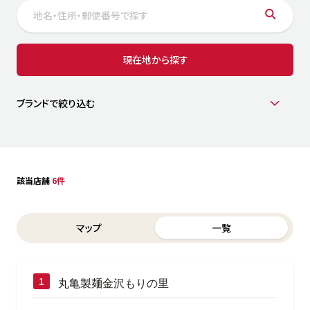
サステナビリティ
人
労
サプ
ブランド
店舗検索
現在地から探す
社
店舗一覧
採用情報
よくある質問・お問い合わせ
ブランドで絞り込む
日本語
English
简体中文
該当店舗
6件
Switch between List and Map view for search results
マップ
一覧
丸亀製麺金沢もりの里