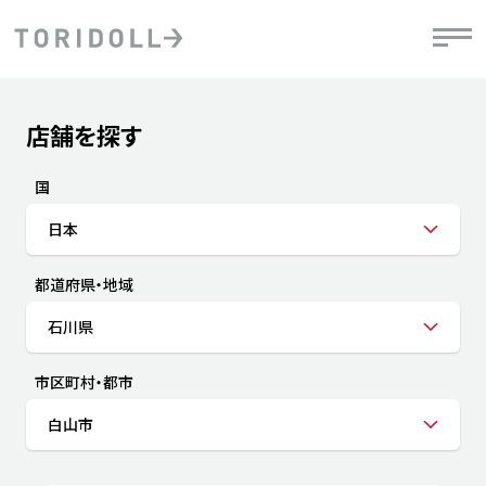
Skip to content
Return to Nav
店舗を探す
Submit a search.
PRニュース
中長期経営計画
ライブラリ
IRニュース
決
地
方針
ファイナンス戦略
トリドールのサステナビリティ
有
国
気
デジタルトランス
粟田社長が語る
財
日本
資
会社情報
フォーメーション戦略
トリドールのサステナビリティ
決
エ
粟田社長が語るトリドールDX
都道府県・地域
ステークホルダーとの
月
自
経営理念
コミュニケーション
DXビジョン2028
チ
石川県
人
トリドールのDX ～これまでとこれから～
連
ニュース
商品
市区町村・都市
人
白山市
株主・投資家情報
ダ
働