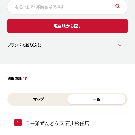
サステナビリティ
人
労
サプ
ブランド
店舗検索
現在地から探す
社
店舗一覧
採用情報
よくある質問・お問い合わせ
ブランドで絞り込む
日本語
English
简体中文
該当店舗
1件
Switch between List and Map view for search results
マップ
一覧
ラー麺ずんどう屋 石川松任店