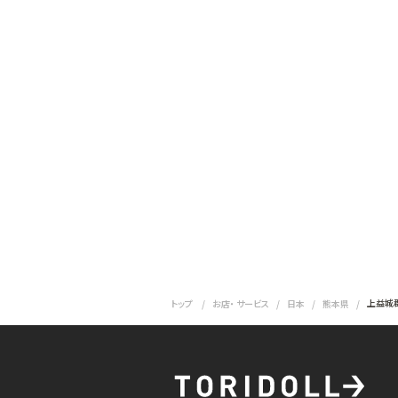
上益城
トップ
お店・ サービス
日本
熊本県