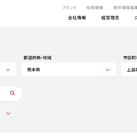
ブランド
採用情報
物件情報募
会社情報
経営理念
IRニュース
決算情報
地球とともに
サステナビリティニュース
株式
責任
方針・マネジメント体制
株式事
コーポ
リティ
有価証券報告書
都道府県・地域
市区町
気候変動への対応
株主総
コンプ
財務情報
熊本県
上益
資源循環に向けて
アナリ
リスク
リティ
決算レビュー
エネルギー使用量の削減
株式取
リスク
DX
月次売上高レポート
自然との共生
電子公
サステ
チャートジェネレータ
株主優
人と社会とともに
GRI
でとこれから～
連結財務諸表
免責事
商品・サービス
ESG
IRカ
人材の育成
外部
ダイバーシティの推進
株主