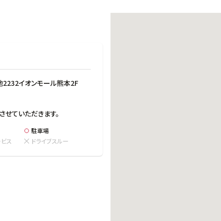
働きがいのある職場環境
ディス
人材基本データ
労働安全衛生への取り組み
サプライチェーンマネジメント
社会貢献活動
232イオンモール熊本2F
させていただきます。
駐車場
ービス
ドライブスルー