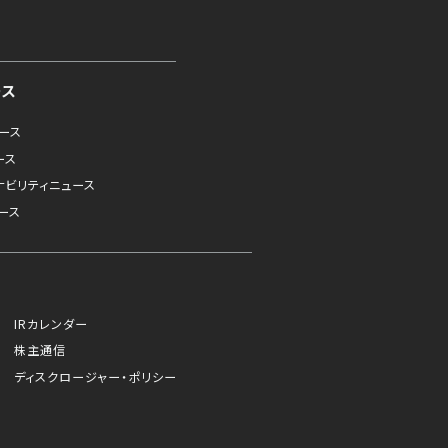
ース
ュース
ース
ナビリティニュース
ース
IRカレンダー
株主通信
ディスクロージャー・ポリシー