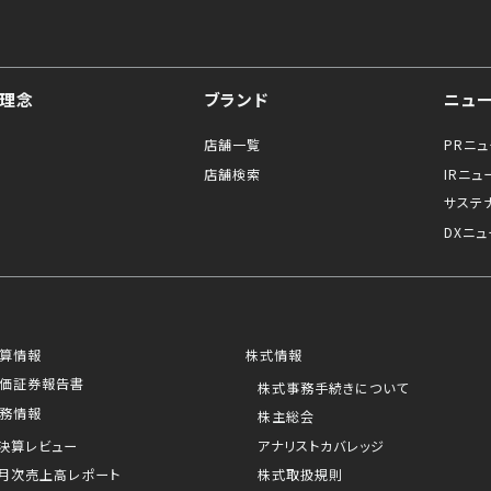
理念
ブランド
ニュ
店舗一覧
PRニ
店舗検索
IRニュ
サステ
DXニュ
算情報
株式情報
価証券報告書
株式事務手続きについて
務情報
株主総会
決算レビュー
アナリストカバレッジ
月次売上高レポート
株式取扱規則