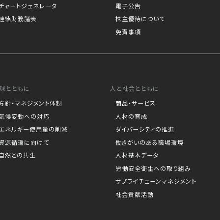
チャートジェネレータ
電子公告
連結財務諸表
株主優待について
免責事項
球とともに
人と社会とともに
方針・マネジメント体制
商品・サービス
気候変動への対応
人材の育成
エネルギー使用量の削減
ダイバーシティの推進
資源循環に向けて
働きがいのある職場環境
自然との共生
人材基本データ
労働安全衛生への取り組み
サプライチェーンマネジメント
社会貢献活動