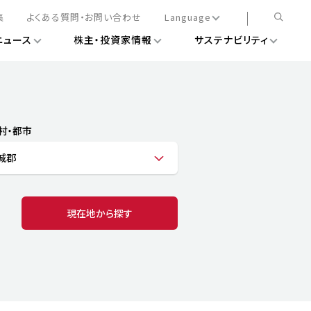
集
よくある質問・お問い合わせ
Language
ニュース
株主・投資家情報
サステナビリティ
日本語
English
簡体中文
情報
ある経営基盤の構築
DXニュース
務手続きについて
レート・ガバナンス
村・都市
会
ライアンス
城郡
ストカバレッジ
マネジメント
扱規則
情報
告
ィナビリティデータ
現在地から探す
待について
スタンダード対照表
項
調査用インデックス
レンダー
評価
通信