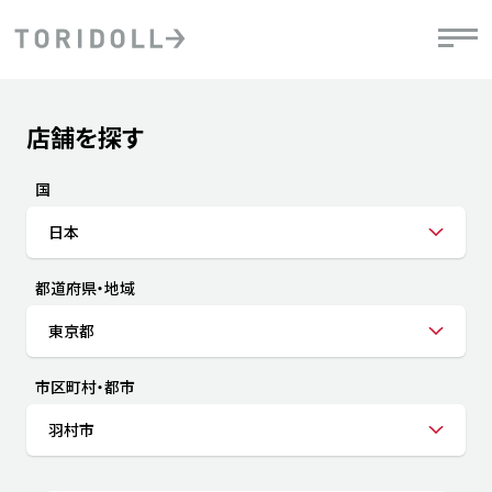
Skip to content
Return to Nav
店舗を探す
Submit a search.
PRニュース
中長期経営計画
ライブラリ
IRニュース
決
地
方針
ファイナンス戦略
トリドールのサステナビリティ
有
国
気
デジタルトランス
粟田社長が語る
財
日本
資
会社情報
フォーメーション戦略
トリドールのサステナビリティ
決
エ
粟田社長が語るトリドールDX
都道府県・地域
ステークホルダーとの
月
自
経営理念
コミュニケーション
DXビジョン2028
チ
東京都
人
トリドールのDX ～これまでとこれから～
連
ニュース
商品
市区町村・都市
人
羽村市
株主・投資家情報
ダ
働