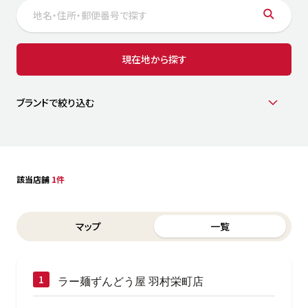
サステナビリティ
人
労
サプ
ブランド
店舗検索
現在地から探す
社
店舗一覧
採用情報
よくある質問・お問い合わせ
ブランドで絞り込む
日本語
English
简体中文
該当店舗
1件
Switch between List and Map view for search results
マップ
一覧
ラー麺ずんどう屋 羽村栄町店