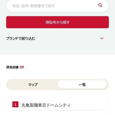
サステナビリティ
人
労
サプ
ブランド
店舗検索
現在地から探す
社
店舗一覧
採用情報
よくある質問・お問い合わせ
ブランドで絞り込む
日本語
English
简体中文
該当店舗
2件
Switch between List and Map view for search results
マップ
一覧
丸亀製麺東京ドームシティ