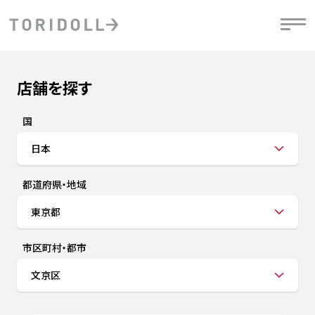
Skip to content
Return to Nav
店舗を探す
Submit a search.
PRニュース
中長期経営計画
ライブラリ
IRニュース
決
地
方針
ファイナンス戦略
トリドールのサステナビリティ
有
国
気
デジタルトランス
粟田社長が語る
財
日本
資
会社情報
フォーメーション戦略
トリドールのサステナビリティ
決
エ
粟田社長が語るトリドールDX
都道府県・地域
ステークホルダーとの
月
自
経営理念
コミュニケーション
DXビジョン2028
チ
東京都
人
トリドールのDX ～これまでとこれから～
連
ニュース
商品
市区町村・都市
人
文京区
株主・投資家情報
ダ
働