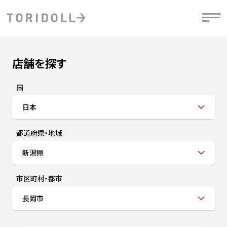
Skip to content
Return to Nav
店舗を探す
Submit a search.
PRニュース
中長期経営計画
ライブラリ
IRニュース
決
地
方針
ファイナンス戦略
トリドールのサステナビリティ
有
国
気
デジタルトランス
粟田社長が語る
財
日本
資
会社情報
フォーメーション戦略
トリドールのサステナビリティ
決
エ
粟田社長が語るトリドールDX
都道府県・地域
ステークホルダーとの
月
自
経営理念
コミュニケーション
DXビジョン2028
チ
新潟県
人
トリドールのDX ～これまでとこれから～
連
ニュース
商品
市区町村・都市
人
長岡市
株主・投資家情報
ダ
働