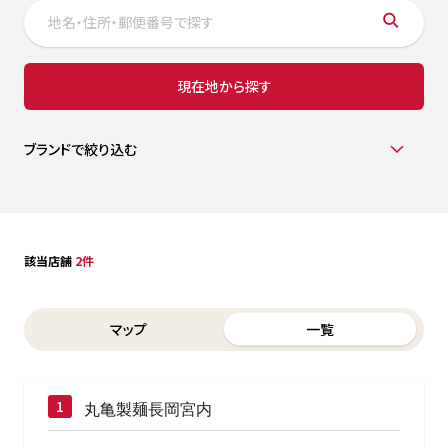
サステナビリティ
人
労
サプ
ブランド
店舗検索
現在地から探す
社
店舗一覧
採用情報
よくある質問・お問い合わせ
ブランドで絞り込む
日本語
English
简体中文
該当店舗
2件
Switch between List and Map view for search results
マップ
一覧
丸亀製麺長岡宮内