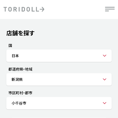
Skip to content
Return to Nav
店舗を探す
Submit a search.
PRニュース
中長期経営計画
ライブラリ
IRニュース
決
地
方針
ファイナンス戦略
トリドールのサステナビリティ
有
国
気
デジタルトランス
粟田社長が語る
財
日本
資
会社情報
フォーメーション戦略
トリドールのサステナビリティ
決
エ
粟田社長が語るトリドールDX
都道府県・地域
ステークホルダーとの
月
自
経営理念
コミュニケーション
DXビジョン2028
チ
新潟県
人
トリドールのDX ～これまでとこれから～
連
ニュース
商品
市区町村・都市
人
小千谷市
株主・投資家情報
ダ
働