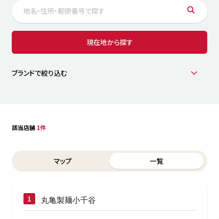
サステナビリティ
人
労
サプ
ブランド
店舗検索
現在地から探す
社
店舗一覧
採用情報
よくある質問・お問い合わせ
ブランドで絞り込む
日本語
English
简体中文
該当店舗
1件
Switch between List and Map view for search results
マップ
一覧
丸亀製麺小千谷