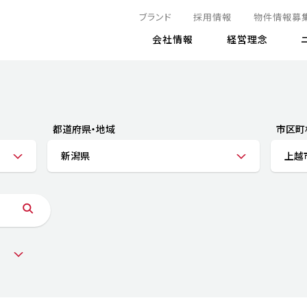
ブランド
採用情報
物件情報募
会社情報
経営理念
IRニュース
決算情報
地球とともに
サステナビリティニュース
株式
責任
方針・マネジメント体制
株式事
コーポ
リティ
有価証券報告書
都道府県・地域
市区町
気候変動への対応
株主総
コンプ
財務情報
新潟県
上越
資源循環に向けて
アナリ
リスク
リティ
決算レビュー
エネルギー使用量の削減
株式取
リスク
DX
月次売上高レポート
自然との共生
電子公
サステ
チャートジェネレータ
株主優
人と社会とともに
GRI
でとこれから～
連結財務諸表
免責事
商品・サービス
ESG
IRカ
人材の育成
外部
ダイバーシティの推進
株主