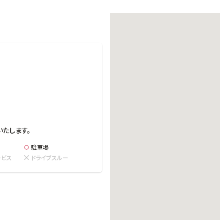
働きがいのある職場環境
ディス
人材基本データ
労働安全衛生への取り組み
サプライチェーンマネジメント
社会貢献活動
いたします。
駐車場
ービス
ドライブスルー