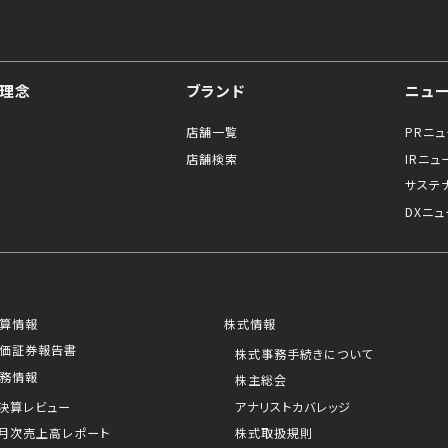
理念
ブランド
ニュ
店舗一覧
PRニ
店舗検索
IRニュ
サステ
DXニュ
算情報
株式情報
価証券報告書
株式事務手続きについて
務情報
株主総会
決算レビュー
アナリストカバレッジ
月次売上高レポート
株式取扱規則