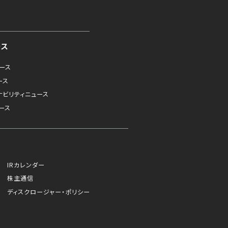
ース
ュース
ース
ナビリティニュース
ース
IRカレンダー
株主通信
ディスクロージャー・ポリシー