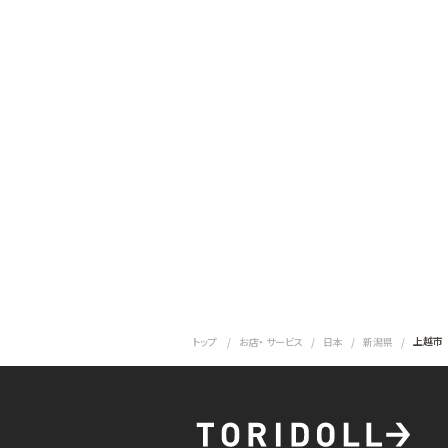
上越市
トップ
お店・ サービス
日本
新潟県