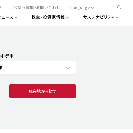
集
よくある質問・お問い合わせ
Language
ニュース
株主・投資家情報
サステナビリティ
日本語
English
簡体中文
情報
ある経営基盤の構築
DXニュース
務手続きについて
レート・ガバナンス
村・都市
会
ライアンス
市
ストカバレッジ
マネジメント
扱規則
情報
告
ィナビリティデータ
現在地から探す
待について
スタンダード対照表
項
調査用インデックス
レンダー
評価
通信