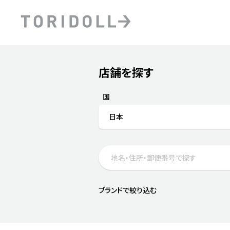
Skip to content
Return to Nav
店舗を探す
Submit a search.
PRニュース
中長期経営計画
ライブラリ
ファイナンス戦略
トリドールのサステナビ
国
デジタルトランス
粟田社長が語る
日本
フォーメーション戦略
トリドールのサステナビ
粟田社長が語るトリドール
ステークホルダーとの
コミュニケーション
DXビジョン2028
トリドールのDX ～これま
ブランドで絞り込む