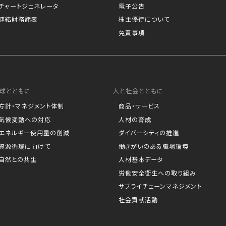
チャートジェネレータ
電子公告
連結財務諸表
株主優待について
免責事項
球とともに
人と社会とともに
方針・マネジメント体制
商品・サービス
気候変動への対応
人材の育成
エネルギー使用量の削減
ダイバーシティの推進
資源循環に向けて
働きがいのある職場環境
自然との共生
人材基本データ
労働安全衛生への取り組み
サプライチェーンマネジメント
社会貢献活動