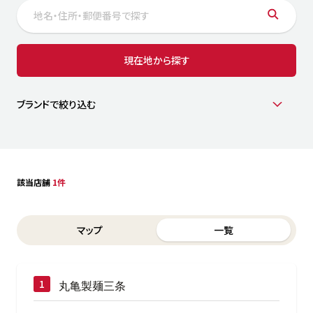
サステナビリティ
人
労
サプ
ブランド
店舗検索
現在地から探す
社
店舗一覧
採用情報
よくある質問・お問い合わせ
ブランドで絞り込む
日本語
English
简体中文
該当店舗
1件
Switch between List and Map view for search results
マップ
一覧
丸亀製麺三条