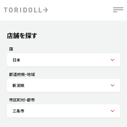
Skip to content
Return to Nav
店舗を探す
Submit a search.
PRニュース
中長期経営計画
ライブラリ
IRニュース
決
地
方針
ファイナンス戦略
トリドールのサステナビリティ
有
国
気
デジタルトランス
粟田社長が語る
財
日本
資
会社情報
フォーメーション戦略
トリドールのサステナビリティ
決
エ
粟田社長が語るトリドールDX
都道府県・地域
ステークホルダーとの
月
自
経営理念
コミュニケーション
DXビジョン2028
チ
新潟県
人
トリドールのDX ～これまでとこれから～
連
ニュース
商品
市区町村・都市
人
三条市
株主・投資家情報
ダ
働