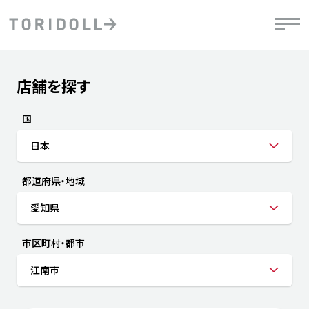
Skip to content
Return to Nav
店舗を探す
Submit a search.
PRニュース
中長期経営計画
ライブラリ
IRニュース
決
地
方針
ファイナンス戦略
トリドールのサステナビリティ
有
国
気
デジタルトランス
粟田社長が語る
財
日本
資
会社情報
フォーメーション戦略
トリドールのサステナビリティ
決
エ
粟田社長が語るトリドールDX
都道府県・地域
ステークホルダーとの
月
自
経営理念
コミュニケーション
DXビジョン2028
チ
愛知県
人
トリドールのDX ～これまでとこれから～
連
ニュース
商品
市区町村・都市
人
江南市
株主・投資家情報
ダ
働