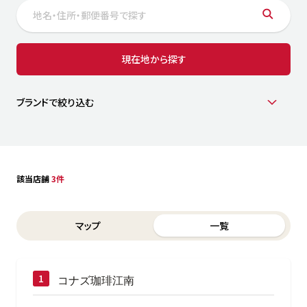
サステナビリティ
人
労
サプ
ブランド
店舗検索
現在地から探す
社
店舗一覧
採用情報
よくある質問・お問い合わせ
ブランドで絞り込む
日本語
English
简体中文
該当店舗
3件
Switch between List and Map view for search results
マップ
一覧
コナズ珈琲江南