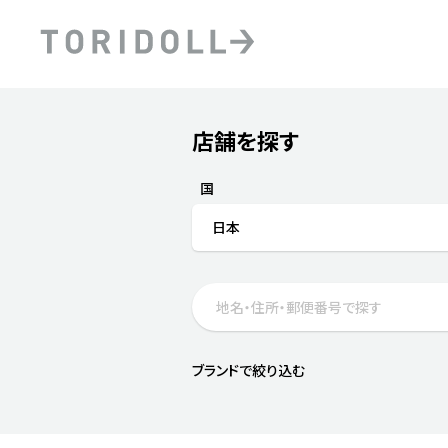
Skip to content
Return to Nav
店舗を探す
Submit a search.
PRニュース
中長期経営計画
ライブラリ
ファイナンス戦略
トリドールのサステナビ
国
デジタルトランス
粟田社長が語る
日本
フォーメーション戦略
トリドールのサステナビ
粟田社長が語るトリドール
ステークホルダーとの
コミュニケーション
DXビジョン2028
トリドールのDX ～これま
ブランドで絞り込む