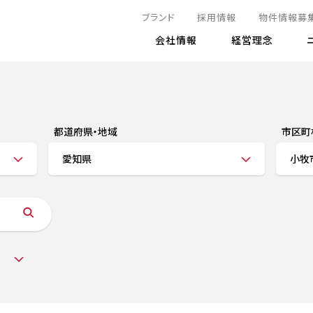
ブランド
採用情報
物件情報募
会社情報
経営理念
IRニュース
決算情報
地球とともに
サステナビリティニュース
株式
責任
方針・マネジメント体制
株式事
コーポ
リティ
有価証券報告書
都道府県・地域
市区町
気候変動への対応
株主総
コンプ
財務情報
愛知県
小牧
資源循環に向けて
アナリ
リスク
リティ
決算レビュー
エネルギー使用量の削減
株式取
リスク
DX
月次売上高レポート
自然との共生
電子公
サステ
チャートジェネレータ
株主優
人と社会とともに
GRI
でとこれから～
連結財務諸表
免責事
商品・サービス
ESG
IRカ
人材の育成
外部
ダイバーシティの推進
株主