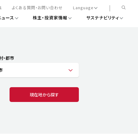
集
よくある質問・お問い合わせ
Language
ニュース
株主・投資家情報
サステナビリティ
日本語
English
簡体中文
情報
ある経営基盤の構築
DXニュース
務手続きについて
レート・ガバナンス
村・都市
会
ライアンス
市
ストカバレッジ
マネジメント
扱規則
情報
告
ィナビリティデータ
現在地から探す
待について
スタンダード対照表
項
調査用インデックス
レンダー
評価
通信