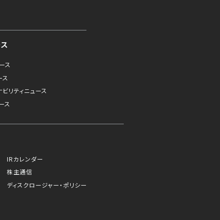
ース
ュース
ース
ナビリティニュース
ース
IRカレンダー
株主通信
ディスクロージャー・ポリシー