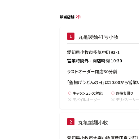
該当店舗
2件
丸亀製麺41号小牧
愛知県小牧市多気中町93-1
営業時間外
-
開店時間
10:30
ラストオーダー閉店30分前
「釜揚げうどんの日」は10:00から営業
キャッシュレス対応
お持ち帰り
モバイルオーダー
デリバリーサ
丸亀製麺小牧
愛知県小牧市大字小牧原新田自才前14