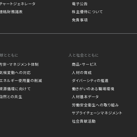
チャートジェネレータ
電子公告
連結財務諸表
株主優待について
免責事項
球とともに
人と社会とともに
方針・マネジメント体制
商品・サービス
気候変動への対応
人材の育成
エネルギー使用量の削減
ダイバーシティの推進
資源循環に向けて
働きがいのある職場環境
自然との共生
人材基本データ
労働安全衛生への取り組み
サプライチェーンマネジメント
社会貢献活動