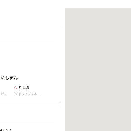
働きがいのある職場環境
ディス
人材基本データ
労働安全衛生への取り組み
サプライチェーンマネジメント
社会貢献活動
いたします。
駐車場
ービス
ドライブスルー
27-2