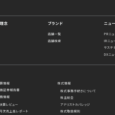
理念
ブランド
ニュ
店舗一覧
PRニ
店舗検索
IRニュ
サステ
DXニュ
算情報
株式情報
価証券報告書
株式事務手続きについて
務情報
株主総会
決算レビュー
アナリストカバレッジ
月次売上高レポート
株式取扱規則