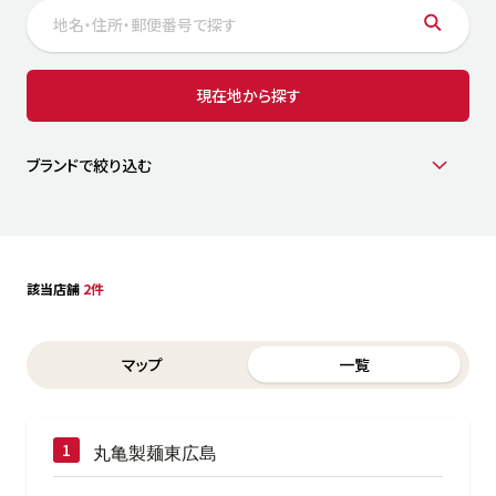
サステナビリティ
人
労
サプ
ブランド
店舗検索
現在地から探す
社
店舗一覧
採用情報
よくある質問・お問い合わせ
ブランドで絞り込む
日本語
English
简体中文
該当店舗
2件
Switch between List and Map view for search results
マップ
一覧
丸亀製麺東広島