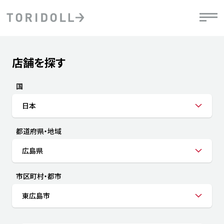
Skip to content
Return to Nav
店舗を探す
Submit a search.
PRニュース
中長期経営計画
ライブラリ
IRニュース
決
地
方針
ファイナンス戦略
トリドールのサステナビリティ
有
国
気
デジタルトランス
粟田社長が語る
財
日本
資
会社情報
フォーメーション戦略
トリドールのサステナビリティ
決
エ
粟田社長が語るトリドールDX
都道府県・地域
ステークホルダーとの
月
自
経営理念
コミュニケーション
DXビジョン2028
チ
広島県
人
トリドールのDX ～これまでとこれから～
連
ニュース
商品
市区町村・都市
人
東広島市
株主・投資家情報
ダ
働