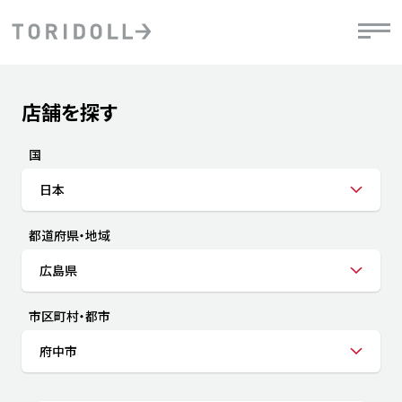
Skip to content
Return to Nav
店舗を探す
Submit a search.
PRニュース
中長期経営計画
ライブラリ
IRニュース
決
地
方針
ファイナンス戦略
トリドールのサステナビリティ
有
国
気
デジタルトランス
粟田社長が語る
財
日本
資
会社情報
フォーメーション戦略
トリドールのサステナビリティ
決
エ
粟田社長が語るトリドールDX
都道府県・地域
ステークホルダーとの
月
自
経営理念
コミュニケーション
DXビジョン2028
チ
広島県
人
トリドールのDX ～これまでとこれから～
連
ニュース
商品
市区町村・都市
人
府中市
株主・投資家情報
ダ
働