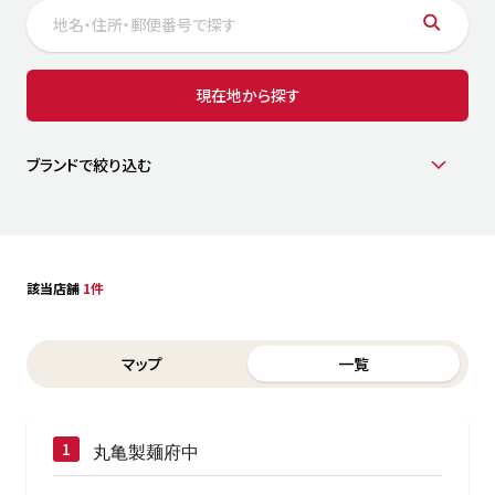
サステナビリティ
人
労
サプ
ブランド
店舗検索
現在地から探す
社
店舗一覧
採用情報
よくある質問・お問い合わせ
ブランドで絞り込む
日本語
English
简体中文
該当店舗
1件
Switch between List and Map view for search results
マップ
一覧
丸亀製麺府中