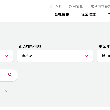
ブランド
採用情報
物件情報募
会社情報
経営理念
IRニュース
決算情報
地球とともに
サステナビリティニュース
株式
責任
方針・マネジメント体制
株式事
コーポ
リティ
有価証券報告書
都道府県・地域
市区町
気候変動への対応
株主総
コンプ
財務情報
島根県
浜田
資源循環に向けて
アナリ
リスク
リティ
決算レビュー
エネルギー使用量の削減
株式取
リスク
DX
月次売上高レポート
自然との共生
電子公
サステ
チャートジェネレータ
株主優
人と社会とともに
GRI
でとこれから～
連結財務諸表
免責事
商品・サービス
ESG
IRカ
人材の育成
外部
ダイバーシティの推進
株主