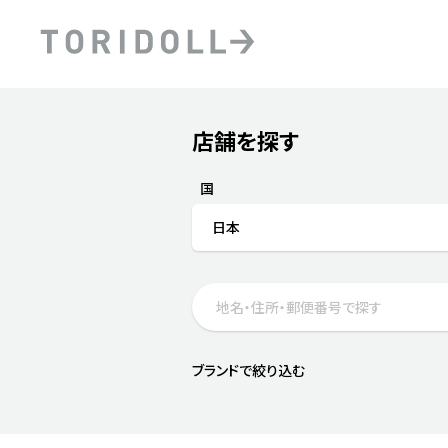
Skip to content
Return to Nav
店舗を探す
Submit a search.
PRニュース
中長期経営計画
ライブラリ
ファイナンス戦略
トリドールのサステナビ
国
デジタルトランス
粟田社長が語る
日本
フォーメーション戦略
トリドールのサステナビ
粟田社長が語るトリドール
ステークホルダーとの
コミュニケーション
DXビジョン2028
トリドールのDX ～これま
ブランドで絞り込む