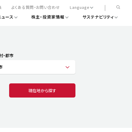
集
よくある質問・お問い合わせ
Language
ニュース
株主・投資家情報
サステナビリティ
日本語
English
簡体中文
情報
ある経営基盤の構築
DXニュース
務手続きについて
レート・ガバナンス
村・都市
会
ライアンス
市
ストカバレッジ
マネジメント
扱規則
情報
告
ィナビリティデータ
現在地から探す
待について
スタンダード対照表
項
調査用インデックス
レンダー
評価
通信