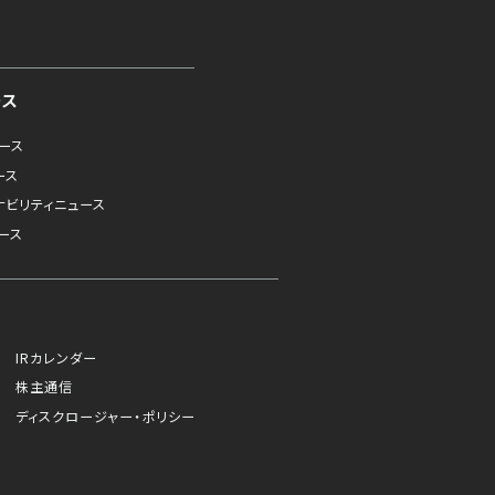
ース
ュース
ース
ナビリティニュース
ース
IRカレンダー
株主通信
ディスクロージャー・ポリシー