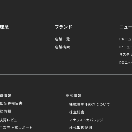
理念
ブランド
ニュ
店舗一覧
PRニ
店舗検索
IRニュ
サステ
DXニュ
算情報
株式情報
価証券報告書
株式事務手続きについて
務情報
株主総会
決算レビュー
アナリストカバレッジ
月次売上高レポート
株式取扱規則