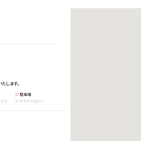
働きがいのある職場環境
ディス
人材基本データ
労働安全衛生への取り組み
サプライチェーンマネジメント
社会貢献活動
いたします。
駐車場
ービス
ドライブスルー