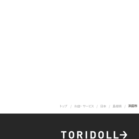
浜田市
トップ
お店・ サービス
日本
島根県