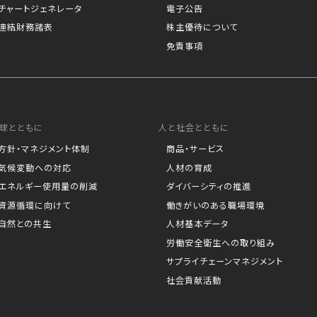
チャートジェネレータ
電子公告
連結財務諸表
株主優待について
免責事項
球とともに
人と社会とともに
方針・マネジメント体制
商品・サービス
気候変動への対応
人材の育成
エネルギー使用量の削減
ダイバーシティの推進
資源循環に向けて
働きがいのある職場環境
自然との共生
人材基本データ
労働安全衛生への取り組み
サプライチェーンマネジメント
社会貢献活動