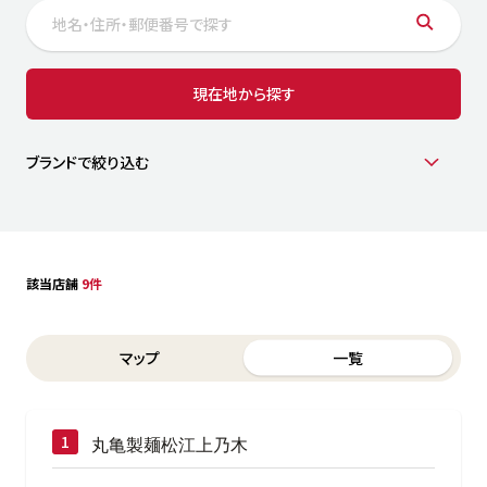
サステナビリティ
人
労
サプ
ブランド
店舗検索
現在地から探す
社
店舗一覧
採用情報
よくある質問・お問い合わせ
ブランドで絞り込む
日本語
English
简体中文
該当店舗
9件
Switch between List and Map view for search results
マップ
一覧
丸亀製麺松江上乃木