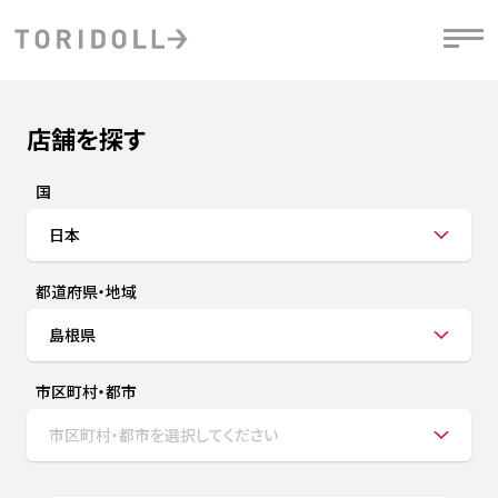
Skip to content
Return to Nav
店舗を探す
Submit a search.
PRニュース
中長期経営計画
ライブラリ
IRニュース
決
地
方針
ファイナンス戦略
トリドールのサステナビリティ
有
国
気
デジタルトランス
粟田社長が語る
財
日本
資
会社情報
フォーメーション戦略
トリドールのサステナビリティ
決
エ
粟田社長が語るトリドールDX
都道府県・地域
ステークホルダーとの
月
自
経営理念
コミュニケーション
DXビジョン2028
チ
島根県
人
トリドールのDX ～これまでとこれから～
連
ニュース
商品
市区町村・都市
人
市区町村・都市を選択してください
株主・投資家情報
ダ
働