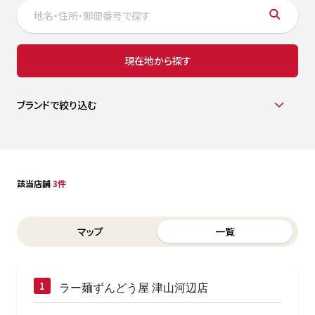
サステナビリティ
人
労
サプ
ブランド
店舗検索
現在地から探す
社
店舗一覧
採用情報
よくある質問・お問い合わせ
ブランドで絞り込む
日本語
English
简体中文
該当店舗
3件
Switch between List and Map view for search results
マップ
一覧
ラー麺ずんどう屋 津山河辺店