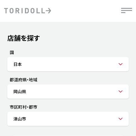
Skip to content
Return to Nav
店舗を探す
Submit a search.
PRニュース
中長期経営計画
ライブラリ
IRニュース
決
地
方針
ファイナンス戦略
トリドールのサステナビリティ
有
国
気
デジタルトランス
粟田社長が語る
財
日本
資
会社情報
フォーメーション戦略
トリドールのサステナビリティ
決
エ
粟田社長が語るトリドールDX
都道府県・地域
ステークホルダーとの
月
自
経営理念
コミュニケーション
DXビジョン2028
チ
岡山県
人
トリドールのDX ～これまでとこれから～
連
ニュース
商品
市区町村・都市
人
津山市
株主・投資家情報
ダ
働