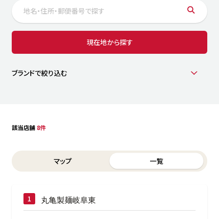
サステナビリティ
人
労
サプ
ブランド
店舗検索
現在地から探す
社
店舗一覧
採用情報
よくある質問・お問い合わせ
ブランドで絞り込む
日本語
English
简体中文
該当店舗
8件
Switch between List and Map view for search results
マップ
一覧
丸亀製麺岐阜東