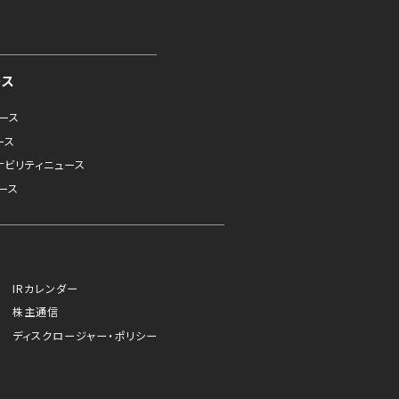
ース
ュース
ース
ナビリティニュース
ース
IRカレンダー
株主通信
ディスクロージャー・ポリシー