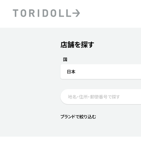
Skip to content
Return to Nav
店舗を探す
Submit a search.
PRニュース
中長期経営計画
ライブラリ
ファイナンス戦略
トリドールのサステナビ
国
デジタルトランス
粟田社長が語る
日本
フォーメーション戦略
トリドールのサステナビ
粟田社長が語るトリドール
ステークホルダーとの
コミュニケーション
DXビジョン2028
トリドールのDX ～これま
ブランドで絞り込む