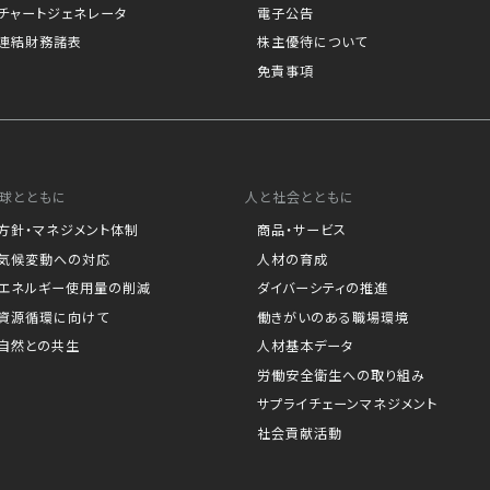
チャートジェネレータ
電子公告
連結財務諸表
株主優待について
免責事項
球とともに
人と社会とともに
方針・マネジメント体制
商品・サービス
気候変動への対応
人材の育成
エネルギー使用量の削減
ダイバーシティの推進
資源循環に向けて
働きがいのある職場環境
自然との共生
人材基本データ
労働安全衛生への取り組み
サプライチェーンマネジメント
社会貢献活動