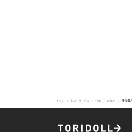
多治見
トップ
お店・ サービス
日本
岐阜県