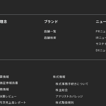
理念
ブランド
ニュ
店舗一覧
PRニ
店舗検索
IRニュ
サステ
DXニュ
算情報
株式情報
価証券報告書
株式事務手続きについて
務情報
株主総会
決算レビュー
アナリストカバレッジ
月次売上高レポート
株式取扱規則