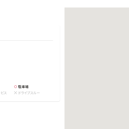
働きがいのある職場環境
ディス
人材基本データ
労働安全衛生への取り組み
サプライチェーンマネジメント
社会貢献活動
駐車場
ービス
ドライブスルー