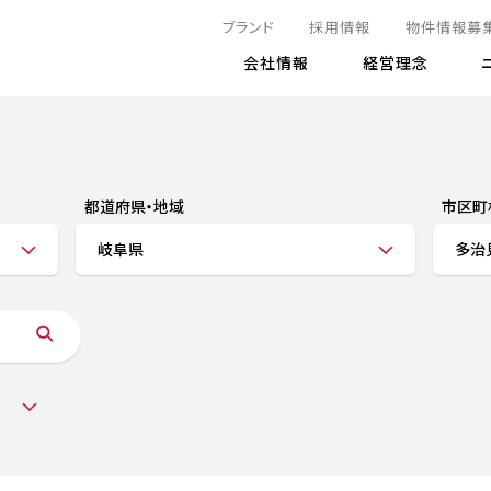
ブランド
採用情報
物件情報募
会社情報
経営理念
IRニュース
決算情報
地球とともに
サステナビリティニュース
株式
責任
方針・マネジメント体制
株式事
コーポ
リティ
有価証券報告書
都道府県・地域
市区町
気候変動への対応
株主総
コンプ
財務情報
岐阜県
多治
資源循環に向けて
アナリ
リスク
リティ
決算レビュー
エネルギー使用量の削減
株式取
リスク
DX
月次売上高レポート
自然との共生
電子公
サステ
チャートジェネレータ
株主優
人と社会とともに
GRI
でとこれから～
連結財務諸表
免責事
商品・サービス
ESG
IRカ
人材の育成
外部
ダイバーシティの推進
株主