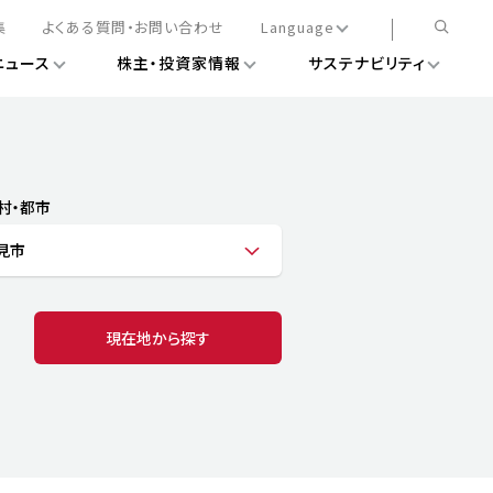
集
よくある質問・お問い合わせ
Language
ニュース
株主・投資家情報
サステナビリティ
日本語
English
簡体中文
情報
ある経営基盤の構築
DXニュース
務手続きについて
レート・ガバナンス
村・都市
会
ライアンス
見市
ストカバレッジ
マネジメント
扱規則
情報
告
ィナビリティデータ
現在地から探す
待について
スタンダード対照表
項
調査用インデックス
レンダー
評価
通信