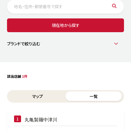
サステナビリティ
人
労
サプ
ブランド
店舗検索
現在地から探す
社
店舗一覧
採用情報
よくある質問・お問い合わせ
ブランドで絞り込む
日本語
English
简体中文
該当店舗
1件
Switch between List and Map view for search results
マップ
一覧
丸亀製麺中津川