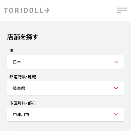
Skip to content
Return to Nav
店舗を探す
Submit a search.
PRニュース
中長期経営計画
ライブラリ
IRニュース
決
地
方針
ファイナンス戦略
トリドールのサステナビリティ
有
国
気
デジタルトランス
粟田社長が語る
財
日本
資
会社情報
フォーメーション戦略
トリドールのサステナビリティ
決
エ
粟田社長が語るトリドールDX
都道府県・地域
ステークホルダーとの
月
自
経営理念
コミュニケーション
DXビジョン2028
チ
岐阜県
人
トリドールのDX ～これまでとこれから～
連
ニュース
商品
市区町村・都市
人
中津川市
株主・投資家情報
ダ
働