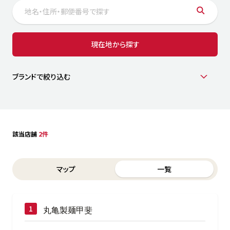
サステナビリティ
人
労
サプ
ブランド
店舗検索
現在地から探す
社
店舗一覧
採用情報
よくある質問・お問い合わせ
ブランドで絞り込む
日本語
English
简体中文
該当店舗
2件
Switch between List and Map view for search results
マップ
一覧
丸亀製麺甲斐