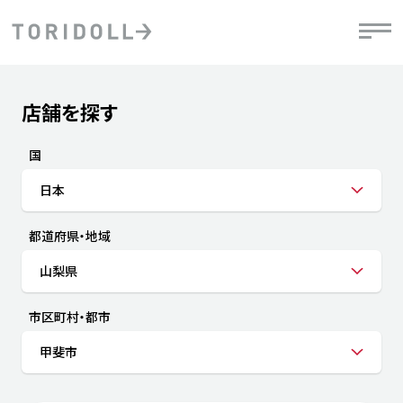
Skip to content
Return to Nav
店舗を探す
Submit a search.
PRニュース
中長期経営計画
ライブラリ
IRニュース
決
地
方針
ファイナンス戦略
トリドールのサステナビリティ
有
国
気
デジタルトランス
粟田社長が語る
財
日本
資
会社情報
フォーメーション戦略
トリドールのサステナビリティ
決
エ
粟田社長が語るトリドールDX
都道府県・地域
ステークホルダーとの
月
自
経営理念
コミュニケーション
DXビジョン2028
チ
山梨県
人
トリドールのDX ～これまでとこれから～
連
ニュース
商品
市区町村・都市
人
甲斐市
株主・投資家情報
ダ
働