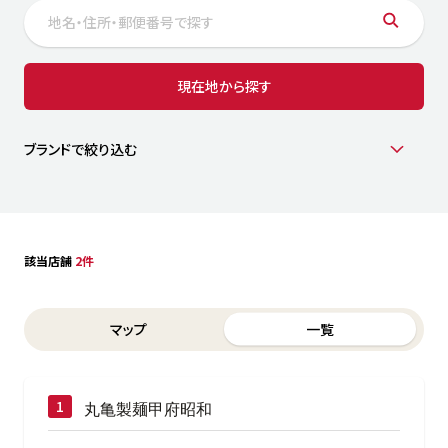
サステナビリティ
人
労
サプ
ブランド
店舗検索
現在地から探す
社
店舗一覧
採用情報
よくある質問・お問い合わせ
ブランドで絞り込む
日本語
English
简体中文
該当店舗
2件
Switch between List and Map view for search results
マップ
一覧
丸亀製麺甲府昭和