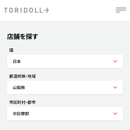
Skip to content
Return to Nav
店舗を探す
Submit a search.
PRニュース
中長期経営計画
ライブラリ
IRニュース
決
地
方針
ファイナンス戦略
トリドールのサステナビリティ
有
国
気
デジタルトランス
粟田社長が語る
財
日本
資
会社情報
フォーメーション戦略
トリドールのサステナビリティ
決
エ
粟田社長が語るトリドールDX
都道府県・地域
ステークホルダーとの
月
自
経営理念
コミュニケーション
DXビジョン2028
チ
山梨県
人
トリドールのDX ～これまでとこれから～
連
ニュース
商品
市区町村・都市
人
中巨摩郡
株主・投資家情報
ダ
働