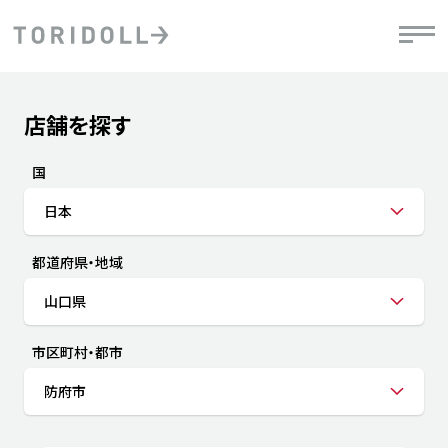
Skip to content
Return to Nav
店舗を探す
Submit a search.
PRニュース
中長期経営計画
ライブラリ
IRニュース
決
地
方針
ファイナンス戦略
トリドールのサステナビリティ
有
国
気
デジタルトランス
粟田社長が語る
財
日本
資
会社情報
フォーメーション戦略
トリドールのサステナビリティ
決
エ
粟田社長が語るトリドールDX
都道府県・地域
ステークホルダーとの
月
自
経営理念
コミュニケーション
DXビジョン2028
チ
山口県
人
トリドールのDX ～これまでとこれから～
連
ニュース
商品
市区町村・都市
人
防府市
株主・投資家情報
ダ
働