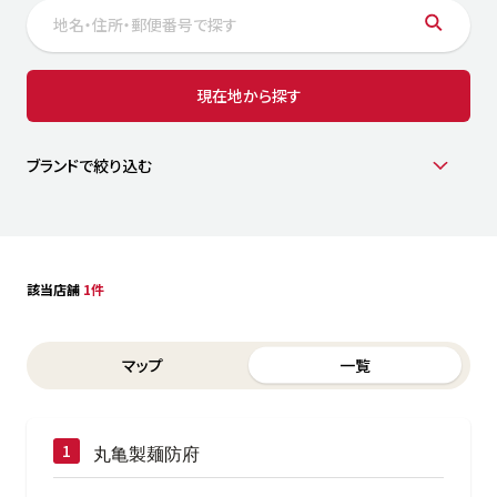
サステナビリティ
人
労
サプ
ブランド
店舗検索
現在地から探す
社
店舗一覧
採用情報
よくある質問・お問い合わせ
ブランドで絞り込む
日本語
English
简体中文
該当店舗
1件
Switch between List and Map view for search results
マップ
一覧
丸亀製麺防府