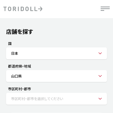
Skip to content
Return to Nav
店舗を探す
Submit a search.
PRニュース
中長期経営計画
ライブラリ
IRニュース
決
地
方針
ファイナンス戦略
トリドールのサステナビリティ
有
国
気
デジタルトランス
粟田社長が語る
財
日本
資
会社情報
フォーメーション戦略
トリドールのサステナビリティ
決
エ
粟田社長が語るトリドールDX
都道府県・地域
ステークホルダーとの
月
自
経営理念
コミュニケーション
DXビジョン2028
チ
山口県
人
トリドールのDX ～これまでとこれから～
連
ニュース
商品
市区町村・都市
人
市区町村・都市を選択してください
株主・投資家情報
ダ
働