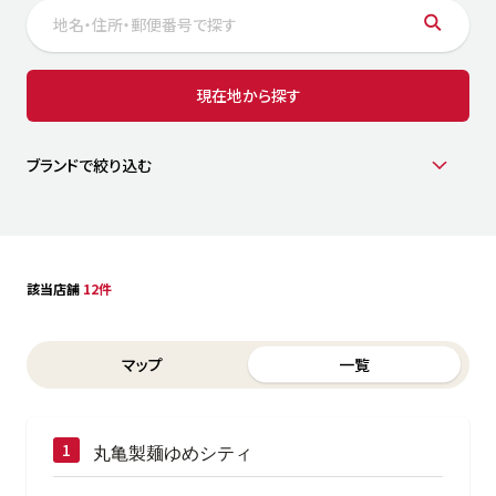
サステナビリティ
人
労
サプ
ブランド
店舗検索
現在地から探す
社
店舗一覧
採用情報
よくある質問・お問い合わせ
ブランドで絞り込む
日本語
English
简体中文
該当店舗
12件
Switch between List and Map view for search results
マップ
一覧
丸亀製麺ゆめシティ