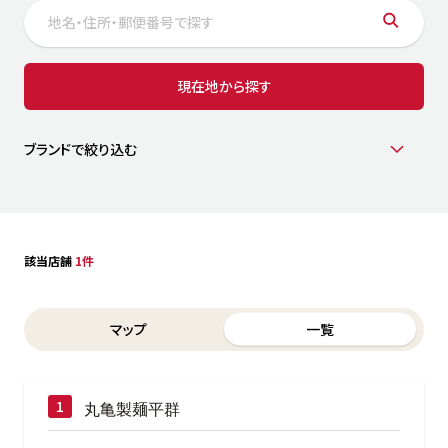
サステナビリティ
人
労
サプ
ブランド
店舗検索
現在地から探す
社
店舗一覧
採用情報
よくある質問・お問い合わせ
ブランドで絞り込む
日本語
English
简体中文
該当店舗
1件
Switch between List and Map view for search results
マップ
一覧
丸亀製麺平群