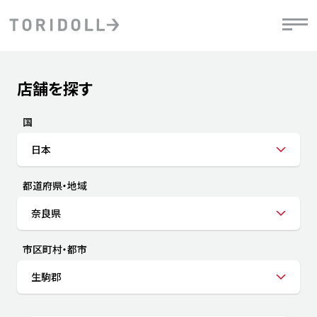
Skip to content
Return to Nav
店舗を探す
Submit a search.
PRニュース
中長期経営計画
ライブラリ
IRニュース
決
地
方針
ファイナンス戦略
トリドールのサステナビリティ
有
国
気
デジタルトランス
粟田社長が語る
財
日本
資
会社情報
フォーメーション戦略
トリドールのサステナビリティ
決
エ
粟田社長が語るトリドールDX
都道府県・地域
ステークホルダーとの
月
自
経営理念
コミュニケーション
DXビジョン2028
チ
奈良県
人
トリドールのDX ～これまでとこれから～
連
ニュース
商品
市区町村・都市
人
生駒郡
株主・投資家情報
ダ
働