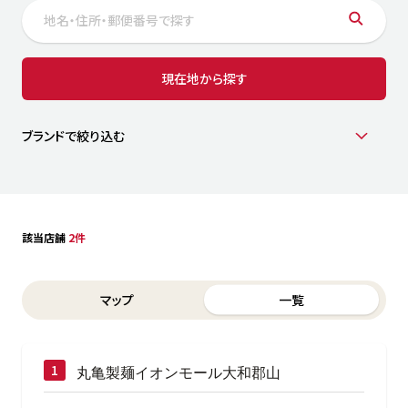
サステナビリティ
人
労
サプ
ブランド
店舗検索
現在地から探す
社
店舗一覧
採用情報
よくある質問・お問い合わせ
ブランドで絞り込む
日本語
English
简体中文
該当店舗
2件
Switch between List and Map view for search results
マップ
一覧
丸亀製麺イオンモール大和郡山