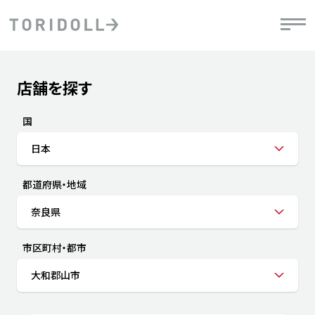
Skip to content
Return to Nav
店舗を探す
Submit a search.
PRニュース
中長期経営計画
ライブラリ
IRニュース
決
地
方針
ファイナンス戦略
トリドールのサステナビリティ
有
国
気
デジタルトランス
粟田社長が語る
財
日本
資
会社情報
フォーメーション戦略
トリドールのサステナビリティ
決
エ
粟田社長が語るトリドールDX
都道府県・地域
ステークホルダーとの
月
自
経営理念
コミュニケーション
DXビジョン2028
チ
奈良県
人
トリドールのDX ～これまでとこれから～
連
ニュース
商品
市区町村・都市
人
大和郡山市
株主・投資家情報
ダ
働