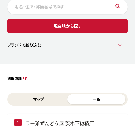
サステナビリティ
人
労
サプ
ブランド
店舗検索
現在地から探す
社
店舗一覧
採用情報
よくある質問・お問い合わせ
ブランドで絞り込む
日本語
English
简体中文
該当店舗
5件
Switch between List and Map view for search results
マップ
一覧
ラー麺ずんどう屋 茨木下穂積店