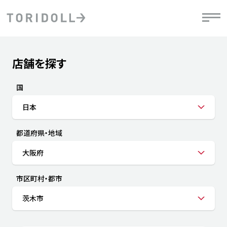
Skip to content
Return to Nav
店舗を探す
Submit a search.
PRニュース
中長期経営計画
ライブラリ
IRニュース
決
地
方針
ファイナンス戦略
トリドールのサステナビリティ
有
国
気
デジタルトランス
粟田社長が語る
財
日本
資
会社情報
フォーメーション戦略
トリドールのサステナビリティ
決
エ
粟田社長が語るトリドールDX
都道府県・地域
ステークホルダーとの
月
自
経営理念
コミュニケーション
DXビジョン2028
チ
大阪府
人
トリドールのDX ～これまでとこれから～
連
ニュース
商品
市区町村・都市
人
茨木市
株主・投資家情報
ダ
働