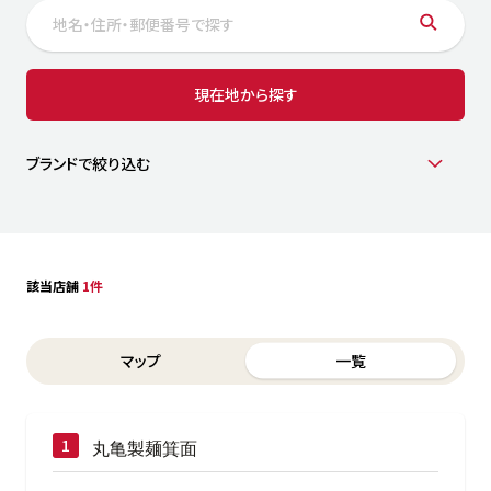
サステナビリティ
人
労
サプ
ブランド
店舗検索
現在地から探す
社
店舗一覧
採用情報
よくある質問・お問い合わせ
ブランドで絞り込む
日本語
English
简体中文
該当店舗
1件
Switch between List and Map view for search results
マップ
一覧
丸亀製麺箕面