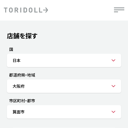
Skip to content
Return to Nav
店舗を探す
Submit a search.
PRニュース
中長期経営計画
ライブラリ
IRニュース
決
地
方針
ファイナンス戦略
トリドールのサステナビリティ
有
国
気
デジタルトランス
粟田社長が語る
財
日本
資
会社情報
フォーメーション戦略
トリドールのサステナビリティ
決
エ
粟田社長が語るトリドールDX
都道府県・地域
ステークホルダーとの
月
自
経営理念
コミュニケーション
DXビジョン2028
チ
大阪府
人
トリドールのDX ～これまでとこれから～
連
ニュース
商品
市区町村・都市
人
箕面市
株主・投資家情報
ダ
働