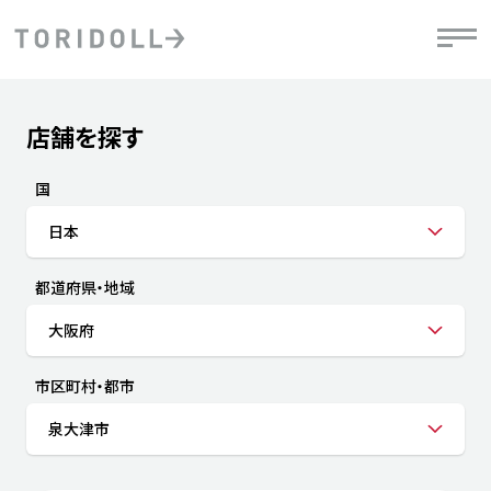
Skip to content
Return to Nav
店舗を探す
Submit a search.
PRニュース
中長期経営計画
ライブラリ
IRニュース
決
地
方針
ファイナンス戦略
トリドールのサステナビリティ
有
国
気
デジタルトランス
粟田社長が語る
財
日本
資
会社情報
フォーメーション戦略
トリドールのサステナビリティ
決
エ
粟田社長が語るトリドールDX
都道府県・地域
ステークホルダーとの
月
自
経営理念
コミュニケーション
DXビジョン2028
チ
大阪府
人
トリドールのDX ～これまでとこれから～
連
ニュース
商品
市区町村・都市
人
泉大津市
株主・投資家情報
ダ
働