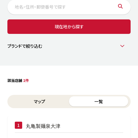
サステナビリティ
人
労
サプ
ブランド
店舗検索
現在地から探す
社
店舗一覧
採用情報
よくある質問・お問い合わせ
ブランドで絞り込む
日本語
English
简体中文
該当店舗
1件
Switch between List and Map view for search results
マップ
一覧
丸亀製麺泉大津