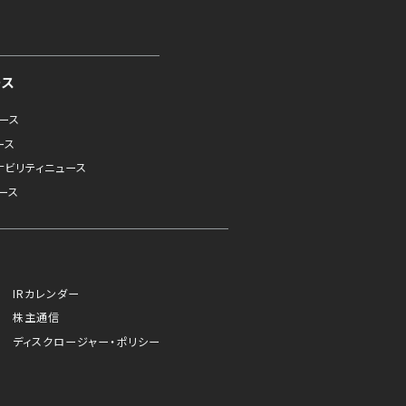
ース
ュース
ース
ナビリティニュース
ース
IRカレンダー
株主通信
ディスクロージャー・ポリシー