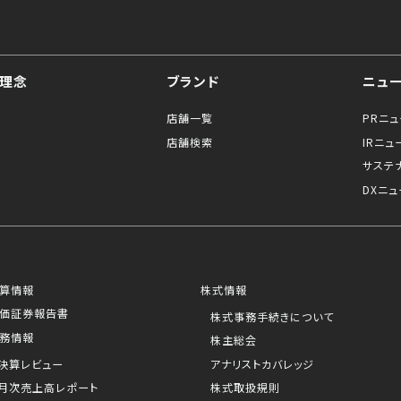
理念
ブランド
ニュ
店舗一覧
PRニ
店舗検索
IRニュ
サステ
DXニュ
算情報
株式情報
価証券報告書
株式事務手続きについて
務情報
株主総会
決算レビュー
アナリストカバレッジ
月次売上高レポート
株式取扱規則