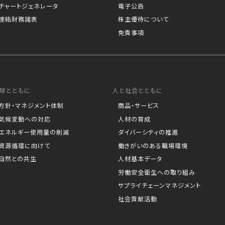
チャートジェネレータ
電子公告
連結財務諸表
株主優待について
免責事項
球とともに
人と社会とともに
方針・マネジメント体制
商品・サービス
気候変動への対応
人材の育成
エネルギー使用量の削減
ダイバーシティの推進
資源循環に向けて
働きがいのある職場環境
自然との共生
人材基本データ
労働安全衛生への取り組み
サプライチェーンマネジメント
社会貢献活動