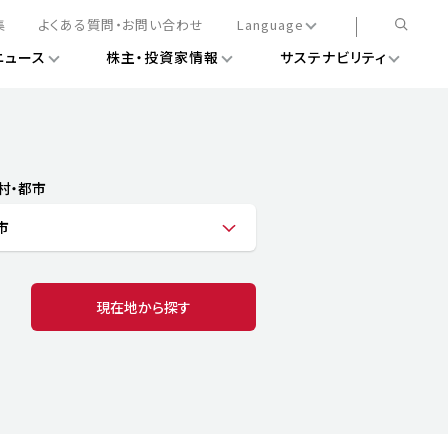
集
よくある質問・お問い合わせ
Language
ニュース
株主・投資家情報
サステナビリティ
日本語
English
簡体中文
情報
ある経営基盤の構築
DXニュース
務手続きについて
レート・ガバナンス
村・都市
会
ライアンス
市
ストカバレッジ
マネジメント
扱規則
情報
告
ィナビリティデータ
現在地から探す
待について
スタンダード対照表
項
調査用インデックス
レンダー
評価
通信