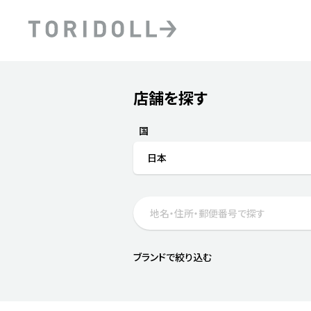
Skip to content
Return to Nav
店舗を探す
Submit a search.
PRニュース
中長期経営計画
ライブラリ
ファイナンス戦略
トリドールのサステナビ
国
デジタルトランス
粟田社長が語る
日本
フォーメーション戦略
トリドールのサステナビ
粟田社長が語るトリドール
ステークホルダーとの
コミュニケーション
DXビジョン2028
トリドールのDX ～これま
ブランドで絞り込む