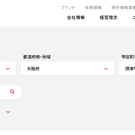
ブランド
採用情報
物件情報募
会社情報
経営理念
IRニュース
決算情報
地球とともに
サステナビリティニュース
株式
責任
方針・マネジメント体制
株式事
コーポ
リティ
有価証券報告書
都道府県・地域
市区町
気候変動への対応
株主総
コンプ
財務情報
大阪府
摂津
資源循環に向けて
アナリ
リスク
リティ
決算レビュー
エネルギー使用量の削減
株式取
リスク
DX
月次売上高レポート
自然との共生
電子公
サステ
チャートジェネレータ
株主優
人と社会とともに
GRI
でとこれから～
連結財務諸表
免責事
商品・サービス
ESG
IRカ
人材の育成
外部
ダイバーシティの推進
株主