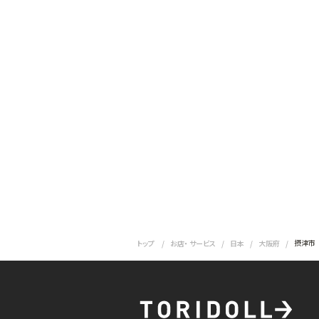
摂津市
トップ
お店・ サービス
日本
大阪府