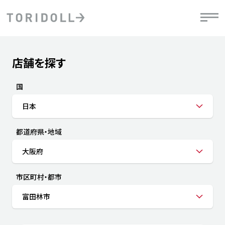
Skip to content
Return to Nav
店舗を探す
Submit a search.
PRニュース
中長期経営計画
ライブラリ
IRニュース
決
地
方針
ファイナンス戦略
トリドールのサステナビリティ
有
国
気
デジタルトランス
粟田社長が語る
財
日本
資
会社情報
フォーメーション戦略
トリドールのサステナビリティ
決
エ
粟田社長が語るトリドールDX
都道府県・地域
ステークホルダーとの
月
自
経営理念
コミュニケーション
DXビジョン2028
チ
大阪府
人
トリドールのDX ～これまでとこれから～
連
ニュース
商品
市区町村・都市
人
富田林市
株主・投資家情報
ダ
働