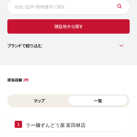
サステナビリティ
人
労
サプ
ブランド
店舗検索
現在地から探す
社
店舗一覧
採用情報
よくある質問・お問い合わせ
ブランドで絞り込む
日本語
English
简体中文
該当店舗
2件
Switch between List and Map view for search results
マップ
一覧
ラー麺ずんどう屋 富田林店