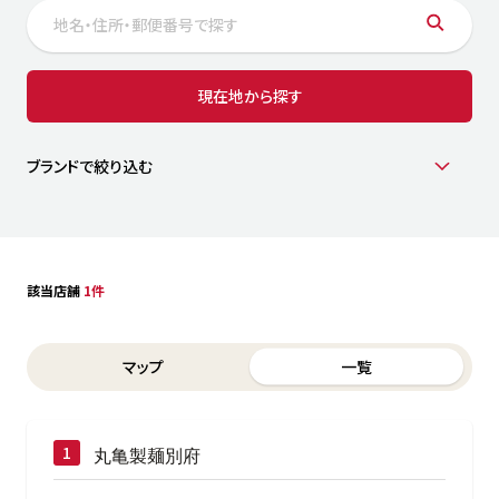
サステナビリティ
人
労
サプ
ブランド
店舗検索
現在地から探す
社
店舗一覧
採用情報
よくある質問・お問い合わせ
ブランドで絞り込む
日本語
English
简体中文
該当店舗
1件
Switch between List and Map view for search results
マップ
一覧
丸亀製麺別府