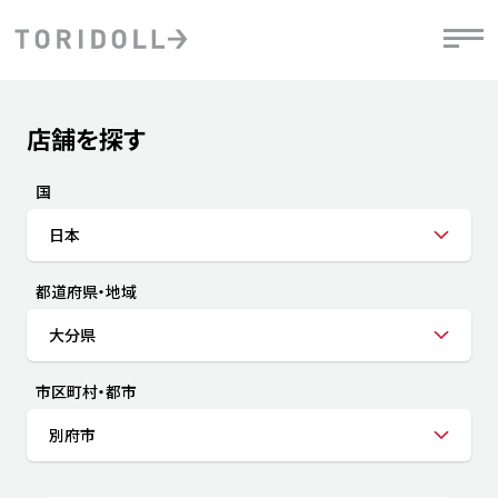
Skip to content
Return to Nav
店舗を探す
Submit a search.
PRニュース
中長期経営計画
ライブラリ
IRニュース
決
地
方針
ファイナンス戦略
トリドールのサステナビリティ
有
国
気
デジタルトランス
粟田社長が語る
財
日本
資
会社情報
フォーメーション戦略
トリドールのサステナビリティ
決
エ
粟田社長が語るトリドールDX
都道府県・地域
ステークホルダーとの
月
自
経営理念
コミュニケーション
DXビジョン2028
チ
大分県
人
トリドールのDX ～これまでとこれから～
連
ニュース
商品
市区町村・都市
人
別府市
株主・投資家情報
ダ
働