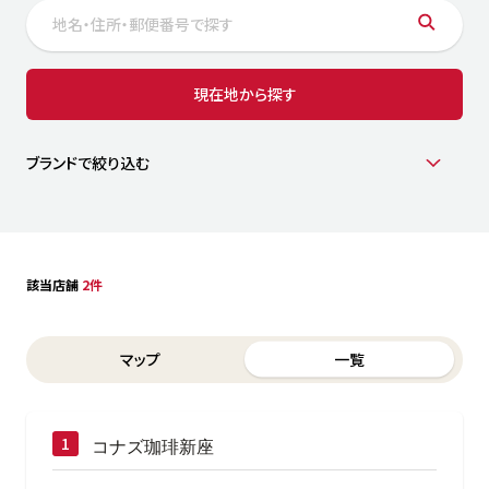
サステナビリティ
人
労
サプ
ブランド
店舗検索
現在地から探す
社
店舗一覧
採用情報
よくある質問・お問い合わせ
ブランドで絞り込む
日本語
English
简体中文
該当店舗
2件
Switch between List and Map view for search results
マップ
一覧
コナズ珈琲新座