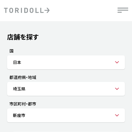
Skip to content
Return to Nav
店舗を探す
Submit a search.
PRニュース
中長期経営計画
ライブラリ
IRニュース
決
地
方針
ファイナンス戦略
トリドールのサステナビリティ
有
国
気
デジタルトランス
粟田社長が語る
財
日本
資
会社情報
フォーメーション戦略
トリドールのサステナビリティ
決
エ
粟田社長が語るトリドールDX
都道府県・地域
ステークホルダーとの
月
自
経営理念
コミュニケーション
DXビジョン2028
チ
埼玉県
人
トリドールのDX ～これまでとこれから～
連
ニュース
商品
市区町村・都市
人
新座市
株主・投資家情報
ダ
働