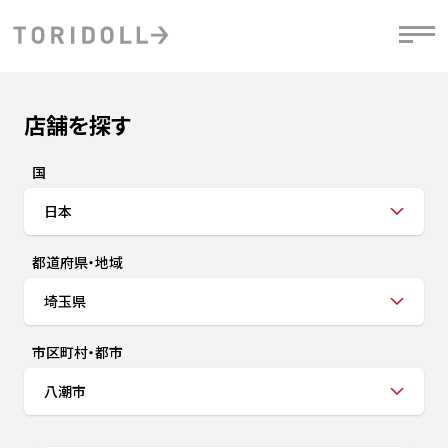
Skip to content
Return to Nav
店舗を探す
Submit a search.
PRニュース
中長期経営計画
ライブラリ
IRニュース
決
地
方針
ファイナンス戦略
トリドールのサステナビリティ
有
国
気
デジタルトランス
粟田社長が語る
財
日本
資
会社情報
フォーメーション戦略
トリドールのサステナビリティ
決
エ
粟田社長が語るトリドールDX
都道府県・地域
ステークホルダーとの
月
自
経営理念
コミュニケーション
DXビジョン2028
チ
埼玉県
人
トリドールのDX ～これまでとこれから～
連
ニュース
商品
市区町村・都市
人
八潮市
株主・投資家情報
ダ
働