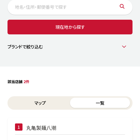
サステナビリティ
人
労
サプ
ブランド
店舗検索
現在地から探す
社
店舗一覧
採用情報
よくある質問・お問い合わせ
ブランドで絞り込む
日本語
English
简体中文
該当店舗
2件
Switch between List and Map view for search results
マップ
一覧
丸亀製麺八潮