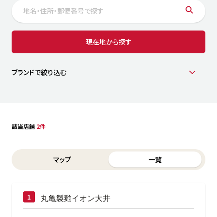
サステナビリティ
人
労
サプ
ブランド
店舗検索
現在地から探す
社
店舗一覧
採用情報
よくある質問・お問い合わせ
ブランドで絞り込む
日本語
English
简体中文
該当店舗
2件
Switch between List and Map view for search results
マップ
一覧
丸亀製麺イオン大井