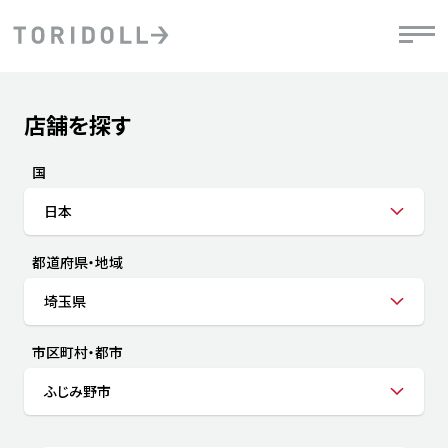
Skip to content
Return to Nav
店舗を探す
Submit a search.
PRニュース
中長期経営計画
ライブラリ
IRニュース
決
地
方針
ファイナンス戦略
トリドールのサステナビリティ
有
国
気
デジタルトランス
粟田社長が語る
財
日本
資
会社情報
フォーメーション戦略
トリドールのサステナビリティ
決
エ
粟田社長が語るトリドールDX
都道府県・地域
ステークホルダーとの
月
自
経営理念
コミュニケーション
DXビジョン2028
チ
埼玉県
人
トリドールのDX ～これまでとこれから～
連
ニュース
商品
市区町村・都市
人
ふじみ野市
株主・投資家情報
ダ
働