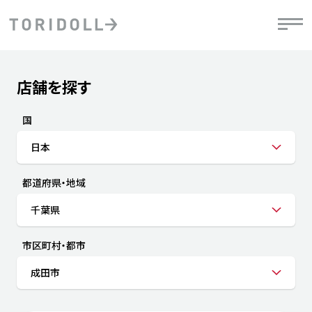
Skip to content
Return to Nav
店舗を探す
Submit a search.
PRニュース
中長期経営計画
ライブラリ
IRニュース
決
地
方針
ファイナンス戦略
トリドールのサステナビリティ
有
国
気
デジタルトランス
粟田社長が語る
財
日本
資
会社情報
フォーメーション戦略
トリドールのサステナビリティ
決
エ
粟田社長が語るトリドールDX
都道府県・地域
ステークホルダーとの
月
自
経営理念
コミュニケーション
DXビジョン2028
チ
千葉県
人
トリドールのDX ～これまでとこれから～
連
ニュース
商品
市区町村・都市
人
成田市
株主・投資家情報
ダ
働