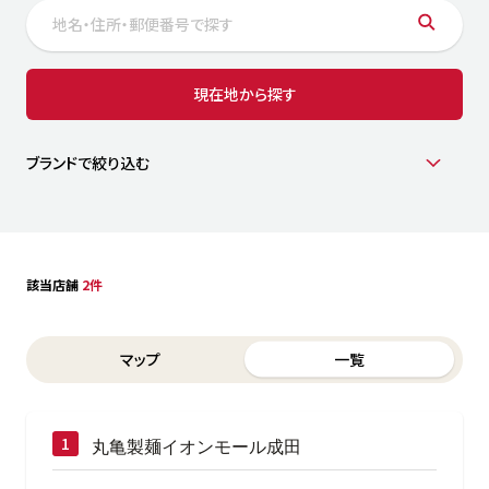
サステナビリティ
人
労
サプ
ブランド
店舗検索
現在地から探す
社
店舗一覧
採用情報
よくある質問・お問い合わせ
ブランドで絞り込む
日本語
English
简体中文
該当店舗
2件
Switch between List and Map view for search results
マップ
一覧
丸亀製麺イオンモール成田