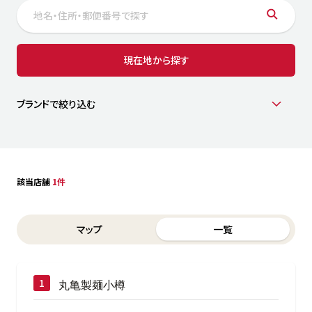
サステナビリティ
人
労
サプ
ブランド
店舗検索
現在地から探す
社
店舗一覧
採用情報
よくある質問・お問い合わせ
ブランドで絞り込む
日本語
English
简体中文
該当店舗
1件
Switch between List and Map view for search results
マップ
一覧
丸亀製麺小樽