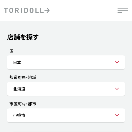
Skip to content
Return to Nav
店舗を探す
Submit a search.
PRニュース
中長期経営計画
ライブラリ
IRニュース
決
地
方針
ファイナンス戦略
トリドールのサステナビリティ
有
国
気
デジタルトランス
粟田社長が語る
財
日本
資
会社情報
フォーメーション戦略
トリドールのサステナビリティ
決
エ
粟田社長が語るトリドールDX
都道府県・地域
ステークホルダーとの
月
自
経営理念
コミュニケーション
DXビジョン2028
チ
北海道
人
トリドールのDX ～これまでとこれから～
連
ニュース
商品
市区町村・都市
人
小樽市
株主・投資家情報
ダ
働