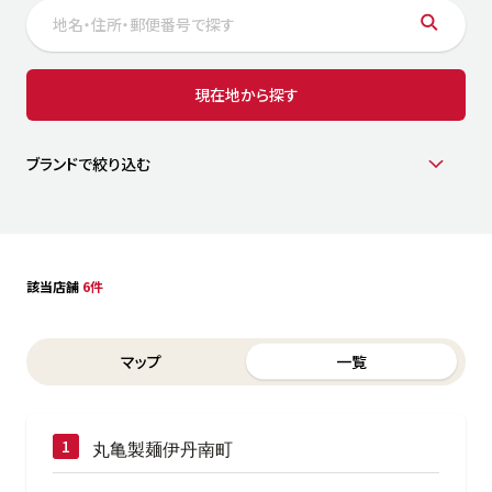
サステナビリティ
人
労
サプ
ブランド
店舗検索
現在地から探す
社
店舗一覧
採用情報
よくある質問・お問い合わせ
ブランドで絞り込む
日本語
English
简体中文
該当店舗
6件
Switch between List and Map view for search results
マップ
一覧
丸亀製麺伊丹南町