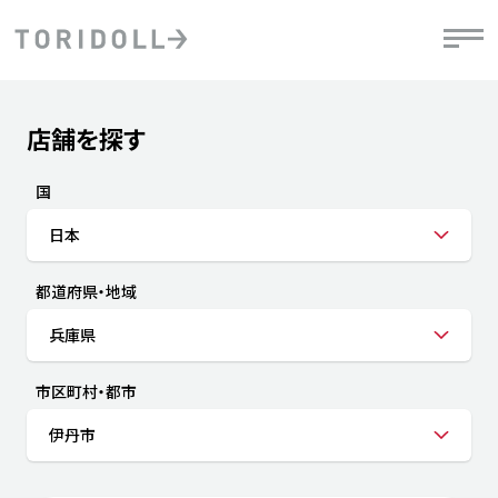
Skip to content
Return to Nav
店舗を探す
Submit a search.
PRニュース
中長期経営計画
ライブラリ
IRニュース
決
地
方針
ファイナンス戦略
トリドールのサステナビリティ
有
国
気
デジタルトランス
粟田社長が語る
財
日本
資
会社情報
フォーメーション戦略
トリドールのサステナビリティ
決
エ
粟田社長が語るトリドールDX
都道府県・地域
ステークホルダーとの
月
自
経営理念
コミュニケーション
DXビジョン2028
チ
兵庫県
人
トリドールのDX ～これまでとこれから～
連
ニュース
商品
市区町村・都市
人
伊丹市
株主・投資家情報
ダ
働